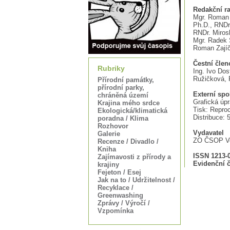
Redakční r
Mgr. Roman B
Ph.D., RNDr.
RNDr. Miros
Mgr. Radek 
Roman Zají
Čestní člen
Rubriky
Ing. Ivo Dos
Ružičková, P
Přírodní památky,
přírodní parky,
Externí spo
chráněná území
Grafická úp
Krajina mého srdce
Tisk: Repro
Ekologická/klimatická
Distribuce: 
poradna / Klima
Rozhovor
Vydavatel
Galerie
ZO ČSOP Ve
Recenze / Divadlo /
Kniha
ISSN 1213-
Zajímavosti z přírody a
Evidenční č
krajiny
Fejeton / Esej
Jak na to / Udržitelnost /
Recyklace /
Greenwashing
Zprávy / Výročí /
Vzpomínka