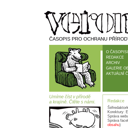
ČASOPIS PRO OCHRANU PŘÍRODY
O ČASOPIS
REDAKCE
ARCHIV
GALERIE O
AKTUÁLNÍ Č
Umíme číst v přírodě
Redakce
a krajině. Čtěte s námi.
Šéfredaktor
Korektury: 
Správa web
Správa faceb
obsahu
)