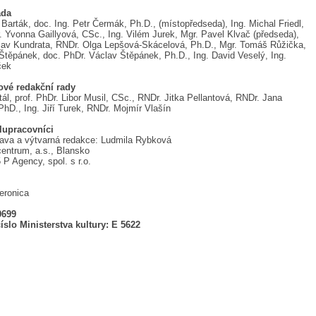
ada
arták, doc. Ing. Petr Čermák, Ph.D., (místopředseda), Ing. Michal Friedl,
 Yvonna Gaillyová, CSc., Ing. Vilém Jurek, Mgr. Pavel Klvač (předseda),
lav Kundrata, RNDr. Olga Lepšová-Skácelová, Ph.D., Mgr. Tomáš Růžička,
Štěpánek, doc. PhDr. Václav Štěpánek, Ph.D., Ing. David Veselý, Ing.
ček
ové redakční rady
tál, prof. PhDr. Libor Musil, CSc., RNDr. Jitka Pellantová, RNDr. Jana
hD., Ing. Jiří Turek, RNDr. Mojmír Vlašín
lupracovníci
rava a výtvarná redakce: Ludmila Rybková
centrum, a.s., Blansko
5 P Agency, spol. s r.o.
ronica
0699
íslo Ministerstva kultury: E 5622