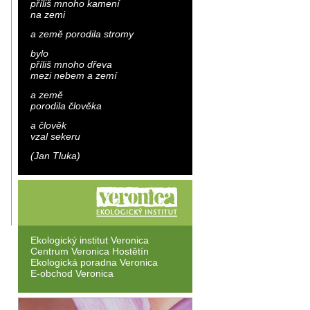
příliš mnoho kamení
na zemi
a země porodila stromy
bylo
příliš mnoho dřeva
mezi nebem a zemí
a země
porodila člověka
a člověk
vzal sekeru
(Jan Tluka)
Ekologický institut Veronica
Centrum Veronica Hostětín
Ekologická poradna Veronica
E-obchod Veronica