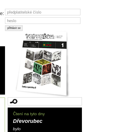
e:
Čtení na tyto dny
Dřevorubec
bylo