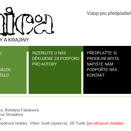
Vstup pro předplatitel
 A KRAJINY
U
INZERUJTE U NÁS
PŘEDPLAŤTE SI
DĚKUJEME ZA PODPORU
PRODEJNÍ MÍSTA
PRO AUTORY
NAPIŠTE NÁM
BÁLEK
PODPOŘTE NÁS
ÍSLO
KONTAKT
ka: Bohdana Fabiánová
Eva Strnadová
u:
ookové stránky: Vilém Jurek (správce), Jiří Turek (
jen občasné vkládání