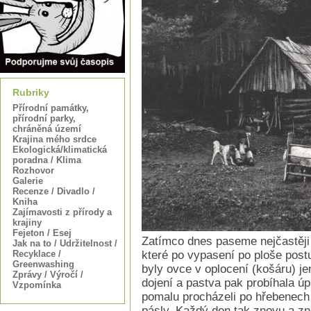
Rubriky
Přírodní památky,
přírodní parky,
chráněná území
Krajina mého srdce
Ekologická/klimatická
poradna / Klima
Rozhovor
Galerie
Recenze / Divadlo /
Kniha
Zajímavosti z přírody a
krajiny
Fejeton / Esej
Zatímco dnes paseme nejčastěji 
Jak na to / Udržitelnost /
Recyklace /
které po vypasení po ploše pos
Greenwashing
byly ovce v oplocení (košáru) j
Zprávy / Výročí /
dojení a pastva pak probíhala úp
Vzpomínka
pomalu procházeli po hřebenech
pásly. Každý den tak znovu a zn