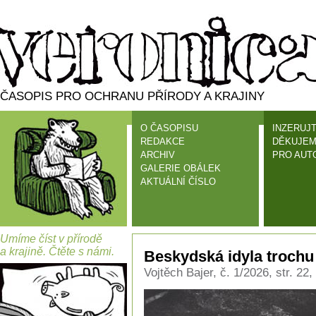
ČASOPIS PRO OCHRANU PŘÍRODY A KRAJINY
O ČASOPISU
INZERUJT
REDAKCE
DĚKUJEM
ARCHIV
PRO AUT
GALERIE OBÁLEK
AKTUÁLNÍ ČÍSLO
Umíme číst v přírodě
a krajině. Čtěte s námi.
Beskydská idyla trochu 
Vojtěch Bajer, č. 1/2026, str. 22,