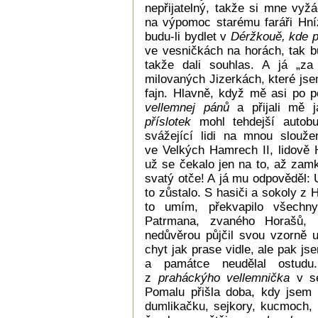
nepřijatelný, takže si mne vyž
na výpomoc starému faráři Hníz
budu-li bydlet v
Déržkouě, kde 
ve vesničkách na horách, tak b
takže dali souhlas. A já „za 
milovaných Jizerkách, které jse
fajn. Hlavně, když mě asi po pě
vellemnej pánů
a přijali mě j
příslotek
mohl tehdejší autob
svážející lidi na mnou slouž
ve Velkých Hamrech II, lidově 
už se čekalo jen na to, až zamk
svatý otče! A já mu odpověděl:
to zůstalo. S hasiči a sokoly z
to umím, překvapilo všechny
Patrmana, zvaného Horašů,
nedůvěrou půjčil svou vzorně 
chyt jak prase vidle, ale pak js
a památce neudělal ostud
z
praháckýho vellemnička
v se
Pomalu přišla doba, kdy jsem 
dumlikačku, sejkory, kucmoch, 