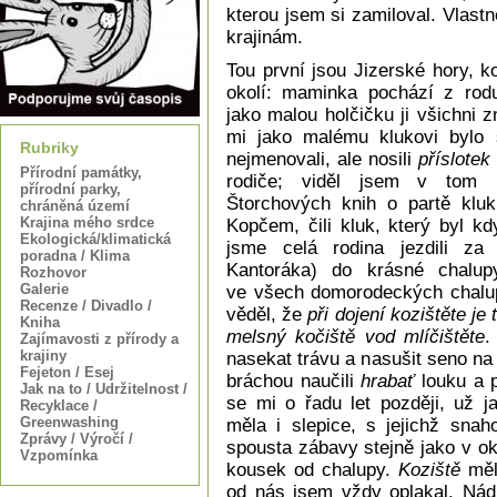
kterou jsem si zamiloval. Vlas
krajinám.
Tou první jsou Jizerské hory, ko
okolí: maminka pochází z rodu
jako malou holčičku ji všichni 
mi jako malému klukovi bylo s
Rubriky
nejmenovali, ale nosili
příslotek
Přírodní památky,
rodiče; viděl jsem v tom p
přírodní parky,
Štorchových knih o partě klu
chráněná území
Krajina mého srdce
Kopčem, čili kluk, který byl 
Ekologická/klimatická
jsme celá rodina jezdili z
poradna / Klima
Kantoráka) do krásné chalup
Rozhovor
Galerie
ve všech domorodeckých chalup
Recenze / Divadlo /
věděl, že
při dojení kozištěte je
Kniha
melsný kočiště vod mlíčištěte
.
Zajímavosti z přírody a
krajiny
nasekat trávu a nasušit seno na
Fejeton / Esej
bráchou naučili
hrabať
louku a p
Jak na to / Udržitelnost /
se mi o řadu let později, už j
Recyklace /
Greenwashing
měla i slepice, s jejichž snah
Zprávy / Výročí /
spousta zábavy stejně jako v oko
Vzpomínka
kousek od chalupy.
Koziště
měl
od nás jsem vždy oplakal. Nádh