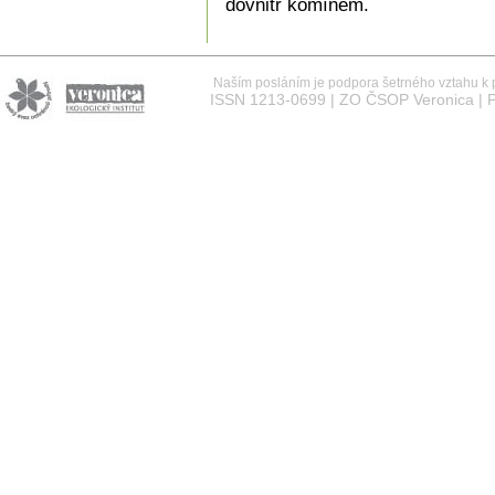
dovnitř komínem.
Naším posláním je podpora šetrného vztahu k př
ISSN 1213-0699 | ZO ČSOP Veronica | P