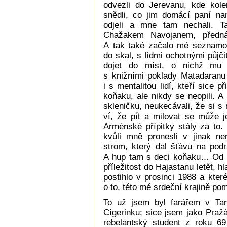
odvezli do Jerevanu, kde kole
snědli, co jim domácí paní nan
odjeli a mne tam nechali. 
Chažakem Navojanem, přednáš
A tak také začalo mé seznamov
do skal, s lidmi ochotnými půj
dojet do míst, o nichž mu
s knižními poklady Matadaranu
i s mentalitou lidí, kteří sice p
koňaku, ale nikdy se neopili. A
skleničku, neukecávali, že si s n
ví, že pít a milovat se může j
Arménské přípitky stály za to.
kvůli mně pronesli v jinak ne
strom, který dal šťávu na podr
A hup tam s deci koňaku… Od té
příležitost do Hajastanu letět, 
postihlo v prosinci 1988 a kter
o to, této mé srdeční krajině po
To už jsem byl farářem v Tanv
Cígerinku; sice jsem jako Pražá
rebelantský student z roku 69