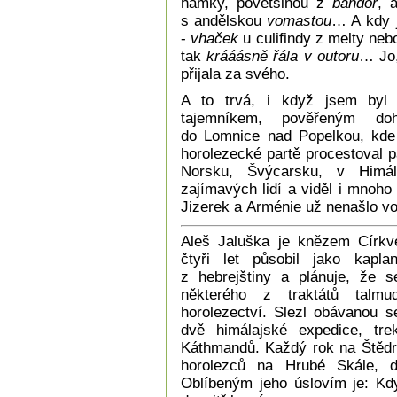
ňamky, povětšinou z
bandor
, 
s andělskou
vomastou
… A kdy 
-
vhaček
u culifindy z melty neb
tak
krááásně řála v outoru
… Jo,
přijala za svého.
A to trvá, i když jsem byl 
tajemníkem, pověřeným do
do Lomnice nad Popelkou, kde
horolezecké partě procestoval p
Norsku, Švýcarsku, v Himál
zajímavých lidí a viděl i mnoh
Jizerek a Arménie už nenašlo vo
Aleš Jaluška je knězem Církv
čtyři let působil jako kapla
z hebrejštiny a plánuje, že 
některého z traktátů talmu
horolezectví. Slezl obávanou 
dvě himálajské expedice, tr
Káthmandů. Každý rok na Štědrý
horolezců na Hrubé Skále, 
Oblíbeným jeho úslovím je: K