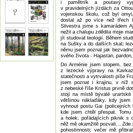
i pamětník a poutavý vy
v pravidelných jízdách za Otto
vojenskou školu, což byl omyl
dostal až po více než třech l
Silvestra jsme s kamarádem Ajf
nežil a chalupu zdědila moje m
jít studovat teologii. Během stud
na Sušky a do dalších skal; lez
němu jsem poznal jak bezvadnou
svého života - Hajastan, pardon,
Do Arménie jsem stopem, bez 
z lezecké výpravy na Kavkaz; 
statečnosti a vytrvalosti píše Fr
jsem poznat i krajinu, v níž
z nebeské říše Kristus prvně do
stojí na místě bývalé urartské
většinou náklaďáky, kdy jsem p
vyhnout postu Gai (policejních 
kde jsem chtěl přespat. Tomu 
a holek, pořádajících piknik 
něž mě okamžitě pozvali… Zde z
pohostinnosti; večer mě přibra