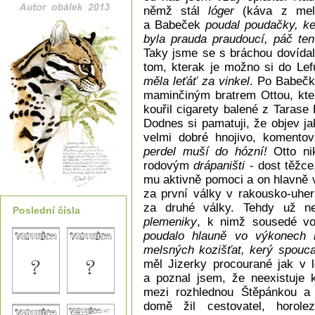
němž stál
lóger
(káva z melt
a Babeček
poudal poudačky, ke
byla prauda praudoucí, páč ten
Taky jsme se s bráchou dovídali
tom, kterak je možno si do Le
měla leťáť za vinkel
. Po Babečk
maminčiným bratrem Ottou, kter
kouřil cigarety balené z Tarase
Dodnes si pamatuji, že objev j
velmi dobré hnojivo, komento
perdel muší do hózní!
Otto nik
rodovým
drápaništi
- dost těžce,
mu aktivně pomoci a on hlavně v
za první války v rakousko-uher
za druhé války. Tehdy už 
Poslední čísla
plemeniky
, k nimž sousedé vo
poudalo hlauně vo výkonech l
melsných kozišťat, kerý spoucal
měl Jizerky procourané jak v 
a poznal jsem, že neexistuje k
mezi rozhlednou Štěpánkou 
domě žil cestovatel, horole