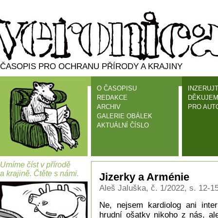
ČASOPIS PRO OCHRANU PŘÍRODY A KRAJINY
O ČASOPISU
INZERUJT
REDAKCE
DĚKUJEM
ARCHIV
PRO AUT
GALERIE OBÁLEK
AKTUÁLNÍ ČÍSLO
Umíme číst v přírodě
a krajině. Čtěte s námi.
Jizerky a Arménie
Aleš Jaluška, č. 1/2022, s. 12-1
Ne, nejsem kardiolog ani inte
hrudní ošatky nikoho z nás, al