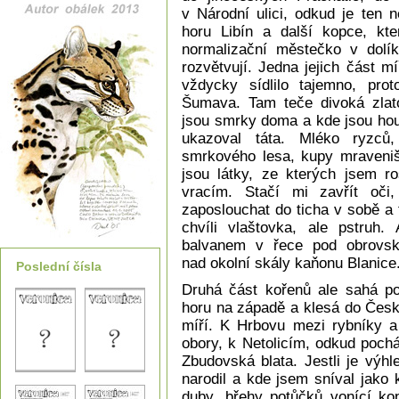
v Národní ulici, odkud je ten 
horu Libín a další kopce, kte
normalizační městečko v dolík
rozvětvují. Jedna jejich část 
vždycky sídlilo tajemno, pro
Šumava. Tam teče divoká zlato
jsou smrky doma a kde jsou houš
ukazoval táta. Mléko ryzců
smrkového lesa, kupy mraveniš
jsou látky, ze kterých jsem r
vracím. Stačí mi zavřít oči
zaposlouchat do ticha v sobě a
chvíli vlaštovka, ale pstru
balvanem v řece pod obrovs
nad okolní skály kaňonu Blanice
Poslední čísla
Druhá část kořenů ale sahá po 
horu na západě a klesá do Česk
míří. K Hrbovu mezi rybníky a
obory, k Netolicím, odkud pochá
Zbudovská blata. Jestli je vý
narodil a kde jsem sníval jako 
duby, břehy potůčků vonící ko