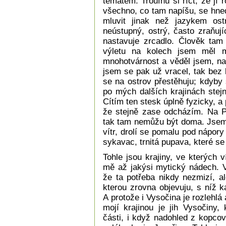
tématem. Troufnu si říct, že jí
všechno, co tam napíšu, se hn
mluvit jinak než jazykem ostr
neústupný, ostrý, často zraňují
nastavuje zrcadlo. Člověk tam
výletu na kolech jsem měl m
mnohotvárnost a věděl jsem, na
jsem se pak už vracel, tak bez 
se na ostrov přestěhuju; kdyby 
po mých dalších krajinách stej
Cítím ten stesk úplně fyzicky, 
že stejně zase odcházím. Na Pa
tak tam nemůžu být doma. Jsem
vítr, drolí se pomalu pod nápory
sykavac, trnitá pupava, které se
Tohle jsou krajiny, ve kterých 
mě až jakýsi mytický nádech. V
že ta potřeba nikdy nezmizí, al
kterou zrovna objevuju, s níž 
A protože i Vysočina je rozlehlá 
mojí krajinou je jih Vysočiny,
části, i když nadohled z kopcov