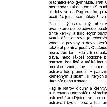
prachatického gymnázia. Pan uč
nás tehdy vzal do kempu Šimuni
té doby se na Pag vracím, pr
pocit, že jestli jsem někdy žil v
Pag je bílý ostrov plný kořenit
ovcí, které se polodivoce potul
trnité keříky, a tisíciletých oliv
Velká část ostrova je celoroč
vanou z pevniny a dovolí vyrůs
takže připomíná poušť. Opačnou 
moře. Jen tam, kde vítr nefouká
tráva, nebo rákosí podobné b
ostrova, kde lidé v mělké lagu
mořskou vodu, aby ji slunce pr
ostrova lidé proměnili v pastvi
kamennými zídkami, u kterých s
fíkovník nebo trnovec.
Pag je ostrov dlouhý a členitý
a svébytnou atmosféru. Mimořád
ostrovní čarodějnice, se kterou 
ostrově i bydlel, píše a fotí j