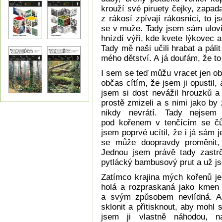
krouží své piruety čejky, zapad
z rákosí zpívají rákosníci, to 
se v muže. Tady jsem sám ulovil
hnízdí výři, kde kvete lýkovec a
Tady mě naši učili hrabat a pálit
mého dětství. A já doufám, že t
I sem se teď můžu vracet jen ob
občas cítím, že jsem ji opustil,
jsem si dost nevážil hrouzků a
prostě zmizeli a s nimi jako by
nikdy nevrátí. Tady nejsem 
pod kořenem v tenčícím se čů
jsem poprvé ucítil, že i já sám 
se může doopravdy proměnit, 
Jednou jsem právě tady zastrč
pytlácký bambusový prut a už j
Zatímco krajina mých kořenů je 
holá a rozpraskaná jako kmen 
a svým způsobem nevlídná. Aby
sklonit a přitisknout, aby mohl s
jsem ji vlastně náhodou, na