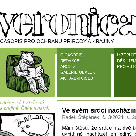
ČASOPIS PRO OCHRANU PŘÍRODY A KRAJINY
O ČASOPISU
INZERUJT
REDAKCE
DĚKUJEM
ARCHIV
PRO AUT
GALERIE OBÁLEK
AKTUÁLNÍ ČÍSLO
Umíme číst v přírodě
a krajině. Čtěte s námi.
Ve svém srdci nacházím
Radek Štěpánek, č. 3/2024, s. 2
Mám štěstí, že srdce má dvě k
uvnitř něj nacházel jen jediný