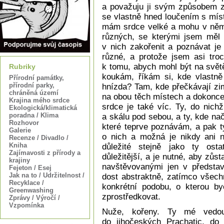
a považuju ji svým způsobem za
se vlastně hned loučením s míst
mám srdce velké a mohu v něm t
různých, se kterými jsem měl 
v nich zakořenit a poznávat je 
různé, a protože jsem asi troc
k tomu, abych mohl být na svět
Rubriky
koukám, říkám si, kde vlastně
Přírodní památky,
přírodní parky,
hnízda? Tam, kde přečkávají zi
chráněná území
na obou těch místech a dokonce
Krajina mého srdce
srdce je také víc. Ty, do nich
Ekologická/klimatická
poradna / Klima
a skálu pod sebou, a ty, kde na
Rozhovor
které teprve poznávám, a pak ty
Galerie
o nich a možná je nikdy ani n
Recenze / Divadlo /
Kniha
důležité stejně jako ty ost
Zajímavosti z přírody a
důležitější, a je nutné, aby zůst
krajiny
navštěvovanými jen v představ
Fejeton / Esej
Jak na to / Udržitelnost /
dost abstraktně, zatímco všech
Recyklace /
konkrétní podobu, o kterou byc
Greenwashing
zprostředkovat.
Zprávy / Výročí /
Vzpomínka
Nuže, kořeny. Ty mé vedou
do jihočeských Prachatic, do 