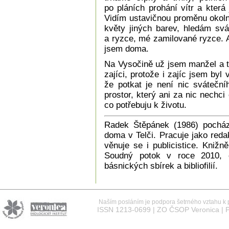
po pláních prohání vítr a která
Vidím ustavičnou proměnu okolní
květy jiných barev, hledám svá
a ryzce, mé zamilované ryzce. A
jsem doma.
Na Vysočině už jsem manžel a t
zajíci, protože i zajíc jsem byl 
že potkat je není nic svátečn
prostor, který ani za nic nechc
co potřebuju k životu.
Radek Štěpánek (1986) pochází
doma v Telči. Pracuje jako red
věnuje se i publicistice. Kniž
Soudný potok v roce 2010, o
básnických sbírek a bibliofilií.
Naším posláním je podpora šetrného vztahu k př
ISSN 1213-0699 | ZO ČSOP Veronica | P