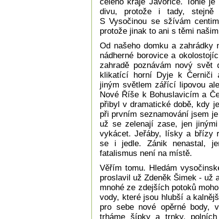
celého kraje Javořice. Tohle j
divu, protože i tady, stejn
S Vysočinou se sžívám centime
protože jinak to ani s těmi našim
Od našeho domku a zahrádky na
nádherné borovice a okolostojí
zahradě poznávám nový svět 
klikatící horní Dyje k Černič
jiným světlem zářící lipovou a
Nové Říše k Bohuslavicím a Č
přibyl v dramatické době, kdy j
při prvním seznamování jsem je j
už se zelenají zase, jen jinými
vykácet. Jeřáby, lísky a břízy
se i jedle. Zánik nenastal, j
fatalismus není na místě.
Věřím tomu. Hledám vysočinské 
proslavil už Zdeněk Šimek - už a
mnohé ze zdejších potoků mohou
vody, které jsou hlubší a kalně
pro sebe nové opěrné body, 
trháme šípky a trnky, polníc