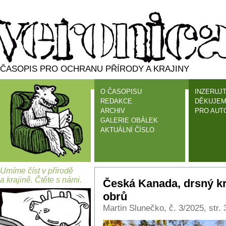
ČASOPIS PRO OCHRANU PŘÍRODY A KRAJINY
O ČASOPISU
INZERUJT
REDAKCE
DĚKUJEM
ARCHIV
PRO AUT
GALERIE OBÁLEK
AKTUÁLNÍ ČÍSLO
Umíme číst v přírodě
a krajině. Čtěte s námi.
Česká Kanada, drsný kra
obrů
Martin Slunečko, č. 3/2025, str.