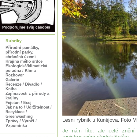
Rubriky
Přírodní památky,
přírodní parky,
chráněná území
Krajina mého srdce
Ekologická/klimatická
poradna / Klima
Rozhovor
Galerie
Recenze / Divadlo /
Kniha
Zajímavosti z přírody a
krajiny
Fejeton / Esej
Jak na to / Udržitelnost /
Recyklace /
Greenwashing
Lesní rybník u Kunějova. Foto M
Zprávy / Výročí /
Vzpomínka
Je nám líto, ale celé znění
registrovaným předplatitelům.