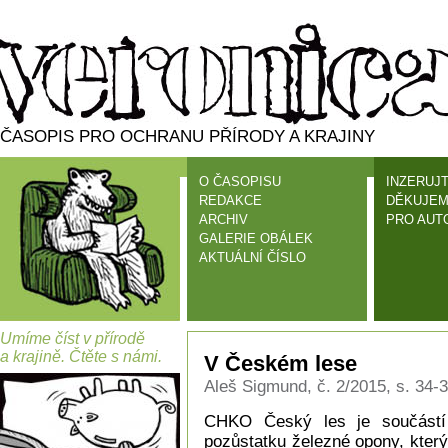
ČASOPIS PRO OCHRANU PŘÍRODY A KRAJINY
O ČASOPISU
INZERUJT
REDAKCE
DĚKUJEM
ARCHIV
PRO AUT
GALERIE OBÁLEK
AKTUÁLNÍ ČÍSLO
Umíme číst v přírodě
a krajině. Čtěte s námi.
V Českém lese
Aleš Sigmund, č. 2/2015, s. 34-
CHKO Český les je součástí
pozůstatku železné opony, kter