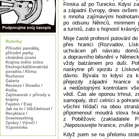
Finska až po Turecko. Kdysi za
a západní Evropy, dnes ovšem 
s mnoha zajímavými hodnotami
po odsunu Němců, minimem prů
a turistů, zato s hojností krásn
Moje časté profesní putování d
Rubriky
přes hranici (Rozvadov, Lí
Přírodní památky,
uchvácen při návratu domů
přírodní parky,
a dopravního běsnění v Německu
chráněná území
Krajina mého srdce
vždy balzámem pro duši. Poh
Ekologická/klimatická
naskytne při sjezdu z Lískov
poradna / Klima
dávno. Bývala to kdysi za ko
Rozhovor
Galerie
přejezdy západní hranice 
Recenze / Divadlo /
a nedůstojnými kontrolami vš
Kniha
vědí. Čas ale oponou trhnul, z
Zajímavosti z přírody a
krajiny
samopaly, drzí celníci a pohrani
Fejeton / Esej
všichni hlídači na obou stra
Jak na to / Udržitelnost /
připomenout moudrá slova hra
Recyklace /
Greenwashing
z Poběžovic (zakladatele 
Zprávy / Výročí /
„Neposouvejte hranice, zrušte je!
Vzpomínka
Když jsem se na přelomu stolet