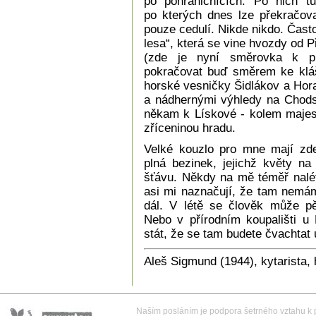
po pohraničnících. Po nich tu
po kterých dnes lze překračova
pouze cedulí. Nikde nikdo. Čast
lesa“, která se vine hvozdy od 
(zde je nyní směrovka k p
pokračovat buď směrem ke kláš
horské vesničky Šidlákov a Hor
a nádhernými výhledy na Chods
někam k Lískové - kolem majest
zříceninou hradu.
Velké kouzlo pro mne mají zde
plná bezinek, jejichž květy na
šťávu. Někdy na mě téměř nalét
asi mi naznačují, že tam nemám
dál. V létě se člověk může p
Nebo v přírodním koupališti u
stát, že se tam budete čvachtat
Aleš Sigmund (1944), kytarista, 
Naším posláním je podpora šetrného vztahu k př