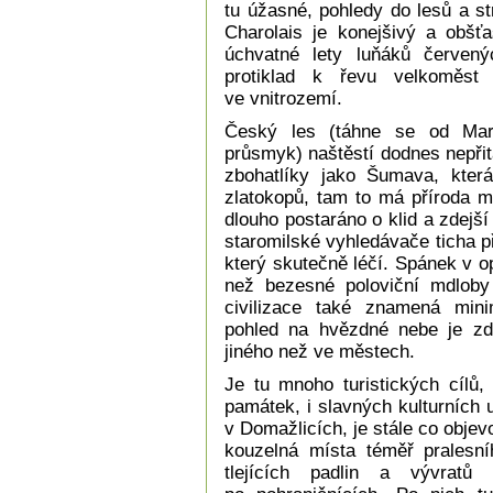
tu úžasné, pohledy do lesů a s
Charolais je konejšivý a obšťa
úchvatné lety luňáků červený
protiklad k řevu velkoměst 
ve vnitrozemí.
Český les (táhne se od Mar
průsmyk) naštěstí dodnes nepřit
zbohatlíky jako Šumava, kter
zlatokopů, tam to má příroda m
dlouho postaráno o klid a zdejš
staromilské vyhledávače ticha p
který skutečně léčí. Spánek v o
než bezesné poloviční mdloby 
civilizace také znamená mini
pohled na hvězdné nebe je zd
jiného než ve městech.
Je tu mnoho turistických cílů,
památek, i slavných kulturních 
v Domažlicích, je stále co objev
kouzelná místa téměř pralesní
tlejících padlin a vývratů