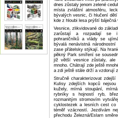
dnes zůstaly jenom zelené cedu
místa zvláštní atmosféru, lec
bývalých vesnic, či hlučení dět
kde z hloubi lesa prýští báječná
Vesnice, zlikvidované do základů
zarůstají a rozpadají se i
pohraničníků a vlády se ujímá
bývalá nenávistná národnostní
zase přátelsky stýkají. Na hran
pěkný Park smíření se sousední
již větší vesnice zůstaly, a
mnoho. Chátrají zde ještě mnohé 
a zdi ještě stále drží a vzdorují
Stručně charakterizovat zdejší 
Kulisy zdejších kopců nejsou 
kužely, mírná stoupání, mírná
rybníky s hojností ryb, břez
rozmanitým stromovím vytvářej
cyklostezek a lesních cest co 
téměř vzácností. Jezdívám nej
přechodu Železná/Eslarn směre