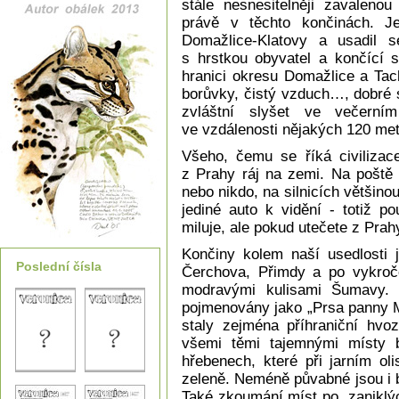
stále nesnesitelněji zavalenou
právě v těchto končinách. J
Domažlice-Klatovy a usadil s
s hrstkou obyvatel a končící s
hranici okresu Domažlice a Tach
borůvky, čistý vzduch…, dobré 
zvláštní slyšet ve večerní
ve vzdálenosti nějakých 120 met
Všeho, čemu se říká civilizace
z Prahy ráj na zemi. Na poště 
nebo nikdo, na silnicích většinou
jediné auto k vidění - totiž p
miluje, ale pokud utečete z Prahy
Končiny kolem naší usedlosti 
Poslední čísla
Čerchova, Přimdy a po vykroč
modravými kulisami Šumavy.
pojmenovány jako „Prsa panny M
staly zejména příhraniční hv
všemi těmi tajemnými místy b
hřebenech, které při jarním ol
zeleně. Neméně půvabné jsou i b
Také zkoumání míst po „zaniklý