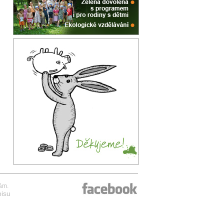
tám.
isu