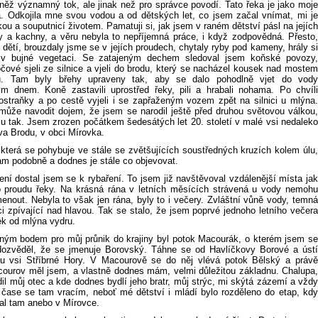
vněž významný tok, ale jinak než pro správce povodí. Tato řeka je jako moje
. Odkojila mne svou vodou a od dětských let, co jsem začal vnímat, mi je
ou a souputnicí životem. Pamatuji si, jak jsem v raném dětství pásl na jejích
y a kachny, a věru nebyla to nepříjemná práce, i když zodpovědná. Přesto,
 dětí, brouzdaly jsme se v jejích proudech, chytaly ryby pod kameny, hrály si
 v bujné vegetaci. Se zatajeným dechem sledoval jsem koňské povozy,
čové sjeli ze silnice a vjeli do brodu, který se nacházel kousek nad mostem
du. Tam byly břehy upraveny tak, aby se dalo pohodlně vjet do vody
m dnem. Koně zastavili uprostřed řeky, pili a hrabali nohama. Po chvíli
postraňky a po cestě vyjeli i se zapřaženým vozem zpět na silnici u mlýna.
může navodit dojem, že jsem se narodil ještě před druhou světovou válkou,
mu tak. Jsem zrozen počátkem šedesátých let 20. století v malé vsi nedaleko
va Brodu, v obci Mírovka.
 která se pohybuje ve stále se zvětšujících soustředných kruzích kolem úlu,
nám podobně a dodnes je stále co objevovat.
ní dostal jsem se k rybaření. To jsem již navštěvoval vzdálenější místa jak
po proudu řeky. Na krásná rána v letních měsících strávená u vody nemohu
enout. Nebyla to však jen rána, byly to i večery. Zvláštní vůně vody, temná
ci zpívající nad hlavou. Tak se stalo, že jsem poprvé jednoho letního večera
ek od mlýna vydru.
ným bodem pro můj průnik do krajiny byl potok Macourák, o kterém jsem se
dozvěděl, že se jmenuje Borovský. Táhne se od Havlíčkovy Borové a ústí
u vsi Stříbrné Hory. V Macourově se do něj vlévá potok Bělský a právě
ourov měl jsem, a vlastně dodnes mám, velmi důležitou základnu. Chalupa,
il můj otec a kde dodnes bydlí jeho bratr, můj strýc, mi skýtá zázemí a vždy
čase se tam vracím, neboť mé dětství i mládí bylo rozděleno do etap, kdy
al tam anebo v Mírovce.