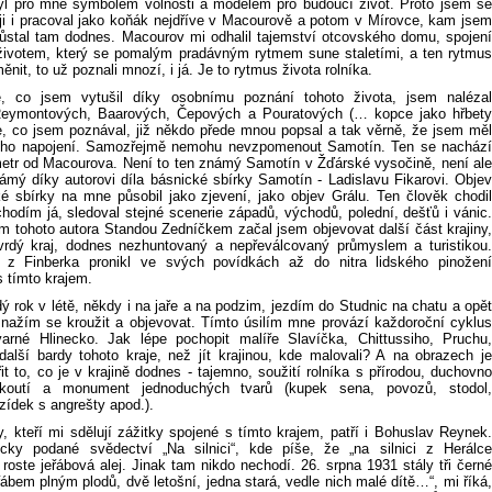
l pro mne symbolem volnosti a modelem pro budoucí život. Proto jsem se
ěji i pracoval jako koňák nejdříve v Macourově a potom v Mírovce, kam jsem
 zůstal tam dodnes. Macourov mi odhalil tajemství otcovského domu, spojení
životem, který se pomalým pradávným rytmem sune staletími, a ten rytmus
ěnit, to už poznali mnozí, i já. Je to rytmus života rolníka.
e, co jsem vytušil díky osobnímu poznání tohoto života, jsem nalézal
Reymontových, Baarových, Čepových a Pouratových (… kopce jako hřbety
, co jsem poznával, již někdo přede mnou popsal a tak věrně, že jsem měl
ního napojení. Samozřejmě nemohu nevzpomenout Samotín. Ten se nachází
ometr od Macourova. Není to ten známý Samotín v Žďárské vysočině, není ale
ámý díky autorovi díla básnické sbírky Samotín - Ladislavu Fikarovi. Objev
ké sbírky na mne působil jako zjevení, jako objev Grálu. Ten člověk chodil
hodím já, sledoval stejné scenerie západů, východů, polední, dešťů i vánic.
 tohoto autora Standou Zedníčkem začal jsem objevovat další část krajiny,
vrdý kraj, dodnes nezhuntovaný a nepřeválcovaný průmyslem a turistikou.
 z Finberka pronikl ve svých povídkách až do nitra lidského pinožení
s tímto krajem.
ý rok v létě, někdy i na jaře a na podzim, jezdím do Studnic na chatu a opět
snažím se kroužit a objevovat. Tímto úsilím mne provází každoroční cyklus
arné Hlinecko. Jak lépe pochopit malíře Slavíčka, Chittussiho, Pruchu,
další bardy tohoto kraje, než jít krajinou, kde malovali? A na obrazech je
t to, co je v krajině dodnes - tajemno, soužití rolníka s přírodou, duchovno
koutí a monument jednoduchých tvarů (kupek sena, povozů, stodol,
ídek s angrešty apod.).
, kteří mi sdělují zážitky spojené s tímto krajem, patří i Bohuslav Reynek.
icky podané svědectví „Na silnici“, kde píše, že „na silnici z Herálce
oste jeřábová alej. Jinak tam nikdo nechodí. 26. srpna 1931 stály tři černé
ábem plným plodů, dvě letošní, jedna stará, vedle nich malé dítě…“, mi říká,