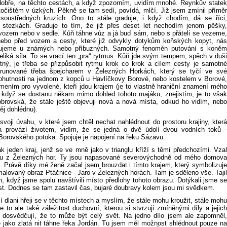
dobře, na těchto cestách, a když zpozorním, uvidím mnohé. Reynkův statek
točištěm v úzkých. Pěkně se tam sedí, povídá, mlčí. Již jsem zmínil příměr
soustředných kruzích. Ono to stále graduje, i když chodím, dá se říci,
 stezkách. Graduje to tím, že již přes deset let nechodím jenom pěšky,
vozem nebo v sedle. Kůň táhne vůz a já buď sám, nebo s přáteli se vezeme,
ebo před vozem a cesty, které již odvykly dotykům koňských kopyt, nás
ujeme u známých nebo příbuzných. Samotný fenomén putování s koněm
veliká síla. To se vrací ten „pra“ rytmus. Kůň jde svým tempem, spěch v duši
atný, je třeba se přizpůsobit rytmu krok co krok a cílem cesty je samotné
orunované třeba špejcharem v Železných Horkách, který se tyčí ve své
utnosti na jednom z kopců u Havlíčkovy Borové, nebo kostelem v Borové,
amením pro vyvolené, kteří jdou krajem (je to vlastně hraniční znamení mého
 když se dostanu někam mimo dohled tohoto majáku, znejistím, je to však
obrovská, že stále ještě objevuji nová a nová místa, odkud ho vidím, nebo
ěj dohlédnu).
voji úvahu, v které jsem chtěl nechat nahlédnout do prostoru krajiny, která
 provází životem, vidím, že se jedná o dvě údolí dvou vodních toků -
Borovského potoka. Spojuje je napojení na řeku Sázavu.
k jeden kraj, jenž se ve mně jako v trianglu kříží s těmi předchozími. Vzal
nu z Železných hor. Ty jsou napasované severovýchodně od mého domova
. Právě díky mé ženě začal jsem brouzdat i tímto krajem, který symbolizuje
alovaný obraz Ptáčnice - Jaro v Železných horách. Tam je sděleno vše. Tajil
, když jsme spolu navštívili místo předlohy tohoto obrazu. Dotýkali jsme se
íst. Dodnes se tam zastavil čas, bujaré doubravy kolem jsou mi svědkem.
 dlani hřeji se v těchto místech a myslím, že stále mohu kroužit, stále mohu
e to ale také záležitost duchovní, kterou si stvrzuji zmíněnými díly a jejich
ří dosvědčují, že to může být celý svět. Na jedno dílo jsem ale zapomněl,
se jako zlatá nit táhne řeka Jordán. Tu jsem měl možnost shlédnout pouze na