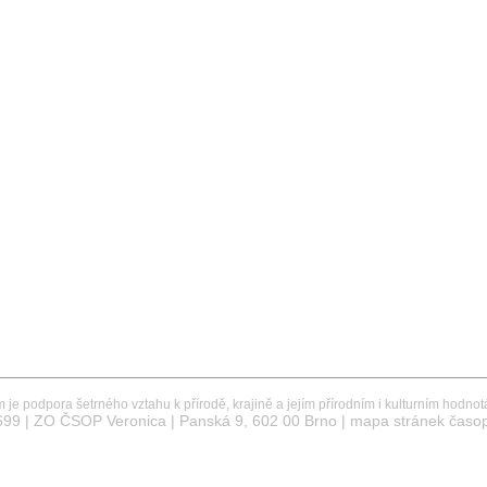
je podpora šetrného vztahu k přírodě, krajině a jejím přírodním i kulturním hodno
99 | ZO ČSOP Veronica | Panská 9, 602 00 Brno | mapa stránek časop