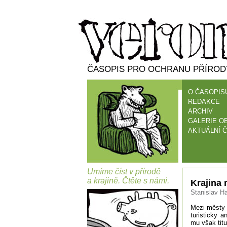
ČASOPIS PRO OCHRANU PŘÍRODY
O ČASOPIS
REDAKCE
ARCHIV
GALERIE O
AKTUÁLNÍ Č
Umíme číst v přírodě
a krajině. Čtěte s námi.
Krajina
Stanislav Ha
Mezi městy 
turisticky a
mu však titu