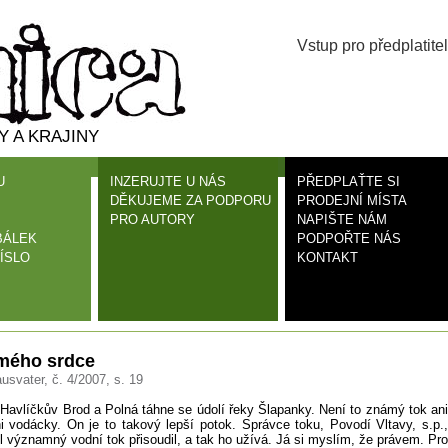
Vstup pro předplatitel
 A KRAJINY
U
INZERUJTE U NÁS
PŘEDPLAŤTE SI
DĚKUJEME ZA PODPORU
PRODEJNÍ MÍSTA
PRO AUTORY
NAPIŠTE NÁM
BÁLEK
PODPOŘTE NÁS
ÍSLO
KONTAKT
 mého srdce
usvater, č. 4/2007, s. 19
Havlíčkův Brod a Polná táhne se údolí řeky Šlapanky. Není to známý tok ani
ni vodácky. On je to takový lepší potok. Správce toku, Povodí Vltavy, s.p.,
l významný vodní tok přisoudil, a tak ho užívá. Já si myslím, že právem. Pro