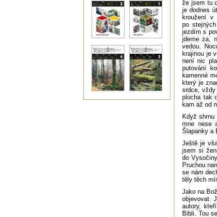
že jsem tu 
je dodnes ú
kroužení v 
po stejných
jezdím s po
jdeme za, n
vedou. Noc
krajinou je 
není nic pl
putování k
kamenné moh
který je zn
srdce, vždy
plocha tak 
kam až od n
Když shrnu s
mne nese a
Šlapanky a 
Ještě je vša
jsem si že
do Vysočiny
Pruchou nam
se nám dech
těly těch m
Jako na Boží
objevovat. J
autory, kte
Bibli. Tou 