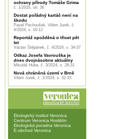
ochrany přírody Tomáše Grima
č. 1/2025, str. 36
Dostat pořádný kartáč není na
škodu
Pavel Pechoušek, Vilém Jurek, č.
4/2024, s. 10-12
Reportáž opožděná o třicet pět
let
Václav Štěpánek, č. 4/2024, s. 34-37
Odkaz Josefa Vavrouška je
dnes dvojnásobne aktuálny
Mikuláš Huba, č. 3/2024, s. 28-31
Nová chráněná území v Brně
Vilém Jurek, č. 2/2024, s. 32-33
Ekologický institut Veronica
Centrum Veronica Hostětín
Ekologická poradna Veronica
E-obchod Veronica