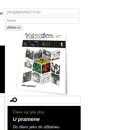
e:
Čtení na tyto dny
U pramene
Do dlaní jako do džbánku