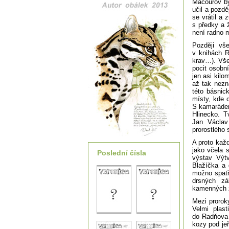
Macourov by
učil a pozd
se vrátil a
s předky a 
není radno m
Později vš
v knihách 
krav…). Vše
pocit osob
jen asi kil
až tak nezn
této básnic
místy, kde c
S kamarádem
Hlinecko. T
Jan Václav
prorostlého 
A proto každ
jako včela 
Poslední čísla
výstav Výtv
Blažíčka a 
možno spatři
drsných zá
kamenných z
Mezi proroky
Velmi plast
do Radňova r
kozy pod jeř