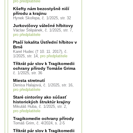
pro předplatitele
Kšefty nám bezostyšně ničí
přírodu a krajinu
Hynek Skořepa, č. 1/2025, str. 32
Jurkovičovy válečné hřbitovy
Václav Štěpánek, č. 1/2025, str. 7,
pro předplatitele
Ptačí lokalita Ústřední hřbitov v
Brně
Karel Hudec († 10. 11. 2017), č.
1/2025, str. 14,
pro předplatitele
Třikrát pár slov k Tragikomedii
ochrany přírody Tomáše Grima
č. 1/2025, str. 36
Miesta stretnutí
Denisa Halajová, č. 1/2025, str. 16,
pro předplatitele
Staré cintoríny ako súčasť
historických štruktúr krajiny
Mikuláš Huba, č. 1/2025, str. 2,
pro předplatitele
Tragikomedie ochrany přírody
Tomáš Grim, č. 4/2024, s. 2-5
Třikrát pár slov k Tragikomedii