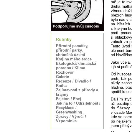
mě je to ro
druhá matka
věrnou družk
březích hus
bylo nás víc
na březích
s kterými ko
proti prou
s oblázkový
Rubriky
zabrali za 
Přírodní památky,
Tento úvod 
přírodní parky,
ale není to
chráněná území
od Havlíčko
Krajina mého srdce
Jako včela,
Ekologická/klimatická
i já si počí
poradna / Klima
Rozhovor
Od husopase
Galerie
proti, tak 
Recenze / Divadlo /
nikdy zapom
Kniha
hladina, ptá
Zajímavosti z přírody a
spatřil kous
krajiny
Fejeton / Esej
Dalším styč
Jak na to / Udržitelnost /
až později 
Recyklace /
do Sázavy 
Greenwashing
v osadě Mac
Zprávy / Výročí /
kde se narod
Vzpomínka
po nějakém 
jsem přebýv