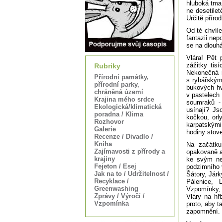
hluboká tma 
ne desetilet
Určitě přírod
Od té chvíle
fantazii ne
se na dlou
Vlára! Pět 
zážitky tis
Rubriky
Nekonečná m
Přírodní památky,
s rybářským
přírodní parky,
bukových hv
chráněná území
v pastelech
Krajina mého srdce
soumraků -
Ekologická/klimatická
usínají? Js
poradna / Klima
kočkou, orly
Rozhovor
karpatskými
Galerie
hodiny stov
Recenze / Divadlo /
Kniha
Na začátku
Zajímavosti z přírody a
opakovaně a
krajiny
ke svým ne
Fejeton / Esej
podzimního 
Jak na to / Udržitelnost /
Šátory, Jár
Recyklace /
Pálenice, 
Greenwashing
Vzpomínky, 
Zprávy / Výročí /
Vláry na hř
Vzpomínka
proto, aby 
zapomnění.