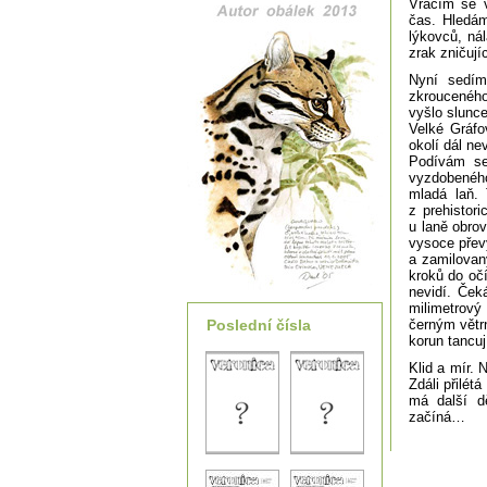
Vracím se v
čas. Hledám
lýkovců, ná
zrak zničují
Nyní sedím
zkrouceného 
vyšlo slunc
Velké Gráfo
okolí dál ne
Podívám se
vyzdobeného
mladá laň. 
z prehistori
u laně obro
vysoce přev
a zamilovaný
kroků do očí
nevidí. Ček
milimetrový
Poslední čísla
černým větrn
korun tancuj
Klid a mír. 
Zdáli přilét
má další d
začíná…