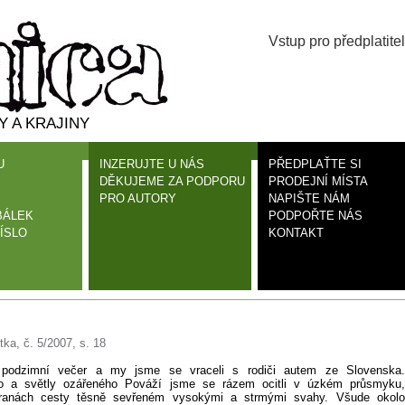
Vstup pro předplatitel
 A KRAJINY
U
INZERUJTE U NÁS
PŘEDPLAŤTE SI
DĚKUJEME ZA PODPORU
PRODEJNÍ MÍSTA
PRO AUTORY
NAPIŠTE NÁM
BÁLEK
PODPOŘTE NÁS
ÍSLO
KONTAKT
ka, č. 5/2007, s. 18
podzimní večer a my jsme se vraceli s rodiči autem ze Slovenska.
ho a světly ozářeného Pováží jsme se rázem ocitli v úzkém průsmyku,
ranách cesty těsně sevřeném vysokými a strmými svahy. Všude okolo