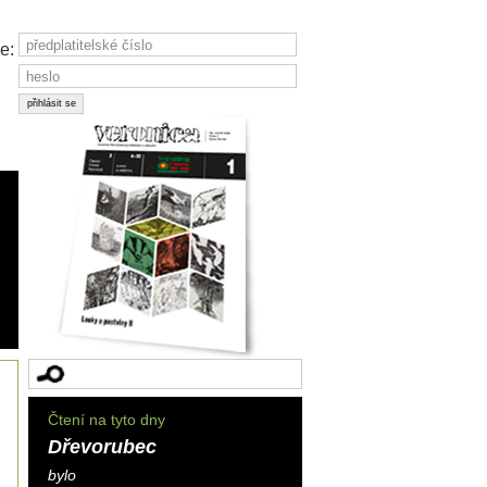
e:
Čtení na tyto dny
Dřevorubec
bylo