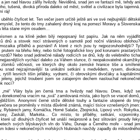
a jen nad hlavou zářily hvězdy. Neviděná, snad jen ve fantazii mě, tehdy ani
ého, tušená, divoká příroda daleko od měst, světel a civilizace byla tajemná.
ní ráj!
 uběhlo čtyřicet let. Ten večer jsem určitě ještě ani ve své nejbujnější dětské
pomyslel, že tento do tmy zahalený drsný kraj na pomezí Moravy a Slovenska
há léta stane mým osudem…
písmen a na klíně jeden bílý nepopsaný list papíru. Jak na něm vyjádřit
íců dnů a stovek nocí strávených o samotě pod noční vlárskou oblohou?
ozaika příběhů a poznání! A které z nich jsou ty nejpozoruhodnější? Ty
 prutem na břehu řeky, nebo tiché fotografické lovy pod korunami prastarých
ozdů? Nebo snad jedinečné nálady rodících se dnů, kdy do velebného ticha
 nejjasnějších vychází daleko za Váhem slunce, či neopakovatelné okamžiky
 zlomků věčnosti, ve kterých dny okolo zemské hranice tiše a smířené
ou snad nejzajímavější ta unikátní setkání s medvědem, rysem, divokou
, rytíři lesních tišin jeřábky, vydrami, či obrovskými divočáky a kapitálními
 jeleny, jejichž troubení jsem se zatajeným dechem naslouchal nekonečné
ek nocí?
 „mé“ Vláry byla jen černá tma a hvězdy nad hlavou. Dnes, když se
 donekonečna vracím na „svá" zamilovaná místa, jako bych se vracel domů,
jbližším. Anonymní černé strže dětské touhy a fantazie utopené do tmy
večera se proměnily v místa důvěrně známá, mající tisíce vznešených jmen:
ky, Rybárech jamy, Kornáčka, Horné Salaše, Zbojnická, Lipový vrch. Rokytka,
Losy, Zaskálí, Markéta… Co místo, to příběhy, setkání, vzpomínky.
které už dlouhých čtyřicet let unáší neúprosně a bez slitování proudy řeky
betech svých blýskavých vln do Váhu, Dunaje a Černého moře - snad jen
tam kdesi v nekonečných mořských hlubinách navždy zapadly do milosrdného