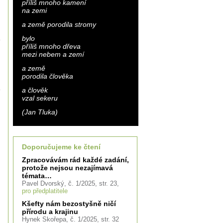
příliš mnoho kamení
na zemi
a země porodila stromy
bylo
příliš mnoho dřeva
mezi nebem a zemí
a země
porodila člověka
a člověk
vzal sekeru
(Jan Tluka)
Doporučujeme ke čtení
Zpracovávám rád každé zadání,
protože nejsou nezajímavá
témata…
Pavel Dvorský, č. 1/2025, str. 23,
pro předplatitele
Kšefty nám bezostyšně ničí
přírodu a krajinu
Hynek Skořepa, č. 1/2025, str. 32