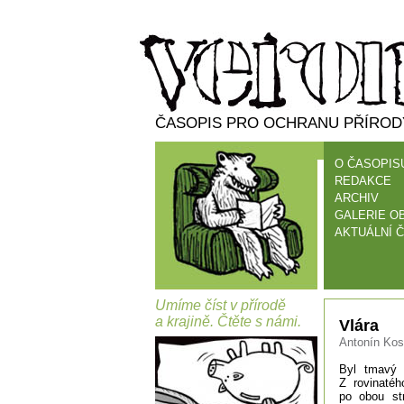
ČASOPIS PRO OCHRANU PŘÍRODY
O ČASOPIS
REDAKCE
ARCHIV
GALERIE O
AKTUÁLNÍ Č
Umíme číst v přírodě
a krajině. Čtěte s námi.
Vlára
Antonín Kost
Byl tmavý 
Z rovinaté
po obou st