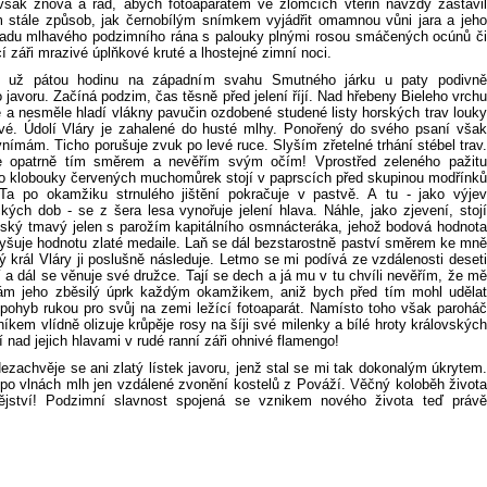
šak znova a rád, abych fotoaparátem ve zlomcích vteřin navždy zastavil
 stále způsob, jak černobílým snímkem vyjádřit omamnou vůni jara a jeho
ladu mlhavého podzimního rána s palouky plnými rosou smáčených ocúnů či
cí záři mrazivé úplňkové kruté a lhostejné zimní noci.
 už pátou hodinu na západním svahu Smutného járku u paty podivně
javoru. Začíná podzim, čas těsně před jelení říjí. Nad hřebeny Bieleho vrchu
e a nesměle hladí vlákny pavučin ozdobené studené listy horských trav louky
vé. Údolí Vláry je zahalené do husté mlhy. Ponořený do svého psaní však
vnímám. Ticho porušuje zvuk po levé ruce. Slyším zřetelné trhání stébel trav.
 opatrně tím směrem a nevěřím svým očím! Vprostřed zeleného pažitu
 klobouky červených muchomůrek stojí v paprscích před skupinou modřínků
Ta po okamžiku strnulého jištění pokračuje v pastvě. A tu - jako výjev
ckých dob - se z šera lesa vynořuje jelení hlava. Náhle, jako zjevení, stojí
vský tmavý jelen s parožím kapitálního osmnácteráka, jehož bodová hodnota
yšuje hodnotu zlaté medaile. Laň se dál bezstarostně paství směrem ke mně
 král Vláry ji poslušně následuje. Letmo se mi podívá ze vzdálenosti deseti
 a dál se věnuje své družce. Tají se dech a já mu v tu chvíli nevěřím, že mě
ám jeho zběsilý úprk každým okamžikem, aniž bych před tím mohl udělat
 pohyb rukou pro svůj na zemi ležící fotoaparát. Namísto toho však paroháč
íkem vlídně olizuje krůpěje rosy na šíji své milenky a bílé hroty královských
í nad jejich hlavami v rudé ranní záři ohnivé flamengo!
Nezachvěje se ani zlatý lístek javoru, jenž stal se mi tak dokonalým úkrytem.
á po vlnách mlh jen vzdálené zvonění kostelů z Pováží. Věčný koloběh života
ějství! Podzimní slavnost spojená se vznikem nového života teď právě