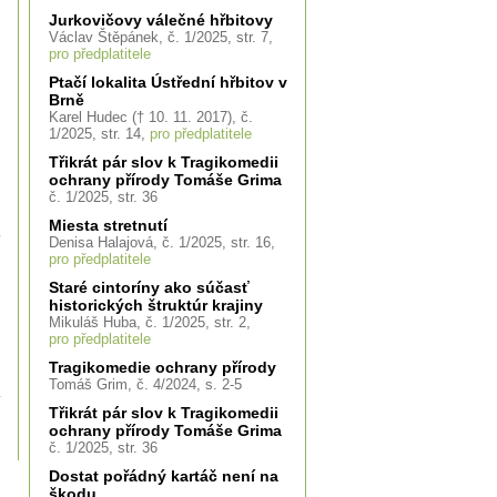
Jurkovičovy válečné hřbitovy
Václav Štěpánek, č. 1/2025, str. 7,
pro předplatitele
Ptačí lokalita Ústřední hřbitov v
Brně
Karel Hudec († 10. 11. 2017), č.
1/2025, str. 14,
pro předplatitele
Třikrát pár slov k Tragikomedii
ochrany přírody Tomáše Grima
č. 1/2025, str. 36
Miesta stretnutí
Denisa Halajová, č. 1/2025, str. 16,
pro předplatitele
Staré cintoríny ako súčasť
historických štruktúr krajiny
Mikuláš Huba, č. 1/2025, str. 2,
pro předplatitele
Tragikomedie ochrany přírody
Tomáš Grim, č. 4/2024, s. 2-5
Třikrát pár slov k Tragikomedii
ochrany přírody Tomáše Grima
č. 1/2025, str. 36
Dostat pořádný kartáč není na
škodu