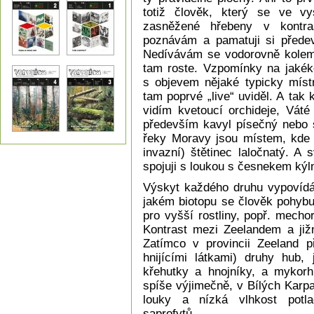
totiž člověk, který se ve v
zasněžené hřebeny v kontra
poznávám a pamatuji si předev
Nedívávám se vodorovně kolem s
tam roste. Vzpomínky na jakéko
s objevem nějaké typicky místn
tam poprvé „live“ uviděl. A tak
vidím kvetoucí orchideje, Vát
především kavyl písečný nebo s
řeky Moravy jsou místem, kde 
invazní) štětinec laločnatý. A
spojuji s loukou s česnekem kýl
Výskyt každého druhu vypovídá 
jakém biotopu se člověk pohybu
pro vyšší rostliny, popř. mechor
Kontrast mezi Zeelandem a jižn
Zatímco v provincii Zeeland př
hnijícími látkami) druhy hub, 
křehutky a hnojníky, a mykorhi
spíše výjimečně, v Bílých Karpa
louky a nízká vlhkost potla
saprofytů.