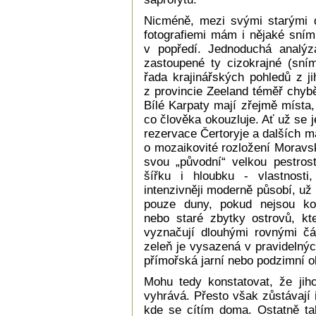
Nicméně, mezi svými starými di
fotografiemi mám i nějaké snímk
v popředí. Jednoduchá analýz
zastoupené ty cizokrajné (sní
řada krajinářských pohledů z j
z provincie Zeeland téměř chybě
Bílé Karpaty mají zřejmě místa,
co člověka okouzluje. Ať už se j
rezervace Čertoryje a dalších 
o mozaikovité rozložení Moravsk
svou „původní“ velkou pestrost
šířku i hloubku - vlastnosti
intenzivněji moderně působí, už 
pouze duny, pokud nejsou kol
nebo staré zbytky ostrovů, kt
vyznačují dlouhými rovnými čá
zeleň je vysazená v pravidelnýc
přímořská jarní nebo podzimní o
Mohu tedy konstatovat, že jih
vyhrává. Přesto však zůstávají
kde se cítím doma. Ostatně ta