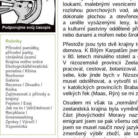
loukami, malebnými vesnicemi 
rozlohou povrchových vod, a
dokonale plochou a otevřeno
a uměle vysázenými lesy, kd
a kulturní pastviny oddělené p
nebo dunami a mořem nebo širok
Rubriky
Přestože jsou tyto dvě krajiny
Přírodní památky,
domova. K Bílým Karpatům jsem 
přírodní parky,
v 80. letech minulého století a 
chráněná území
Krajina mého srdce
V nizozemské provincii Zeel
Ekologická/klimatická
pracoval, cestoval, botanizova
poradna / Klima
sebe, kde jinde bych v Nizo
Rozhovor
Galerie
musel odstěhovat, a vytvořil s
Recenze / Divadlo /
v katolických provinciích Brab
Kniha
velkých řek (Maas, Rýn) se mi 
Zajímavosti z přírody a
krajiny
Osudem mi však ta „normální“,
Fejeton / Esej
Jak na to / Udržitelnost /
zeelandská krajina byla vyměně
Recyklace /
část jihovýchodní Moravy naz
Greenwashing
emigrant jsem se pak všemu odl
Zprávy / Výročí /
Vzpomínka
jsem se musel naučit nový jazyk
zmenšený výběr zboží, ale ta