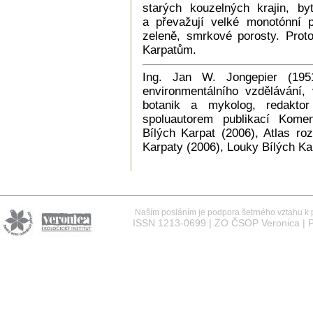
starých kouzelných krajin, b
a převažují velké monotónní p
zeleně, smrkové porosty. Proto
Karpatům.
Ing. Jan W. Jongepier (1951)
environmentálního vzdělávání
botanik a mykolog, redaktor
spoluautorem publikací Kome
Bílých Karpat (2006), Atlas ro
Karpaty (2006), Louky Bílých Ka
Naším posláním je podpora šetrného vztahu k př
ISSN 1213-0699 | ZO ČSOP Veronica | P