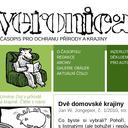
ČASOPIS PRO OCHRANU PŘÍRODY A KRAJINY
O ČASOPISU
INZERUJT
REDAKCE
DĚKUJEM
ARCHIV
PRO AUT
GALERIE OBÁLEK
AKTUÁLNÍ ČÍSLO
Umíme číst v přírodě
a krajině. Čtěte s námi.
Dvě domovské krajiny
Jan W. Jongepier, č. 1/2010, str.
Co byste si vybrali? Pohoří,
s listnatými (ale bohužel i nep