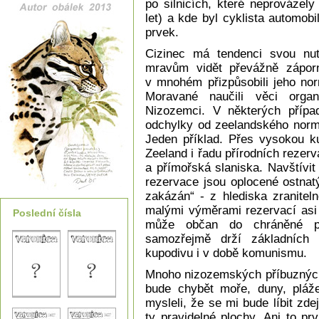
po silnicích, které neprovázel
let) a kde byl cyklista automobi
prvek.
Cizinec má tendenci svou nut
mravům vidět převážně záporn
v mnohém přizpůsobili jeho no
Moravané naučili věci organi
Nizozemci. V některých případ
odchylky od zeelandského normá
Jeden příklad. Přes vysokou ku
Zeeland i řadu přírodních rezer
a přímořská slaniska. Navštívi
rezervace jsou oplocené ostnat
zakázán“ - z hlediska zraniteln
malými výměrami rezervací asi 
Poslední čísla
může občan do chráněné př
samozřejmě drží základních p
kupodivu i v době komunismu.
Mnoho nizozemských příbuzných
bude chybět moře, duny, pláž
mysleli, že se mi bude líbit zde
ty pravidelné plochy. Ani to pr