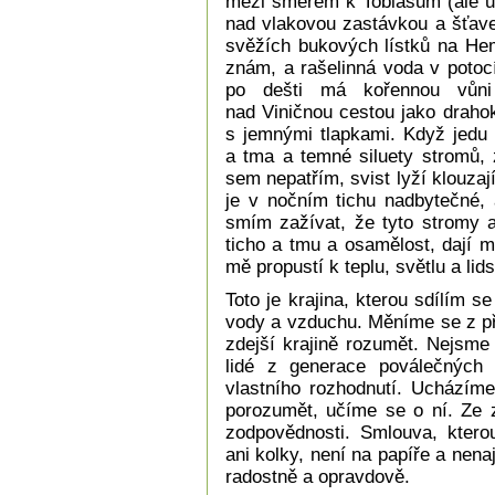
mezi směrem k Tobiášům (ale ub
nad vlakovou zastávkou a šťave
svěžích bukových lístků na Hem
znám, a rašelinná voda v potoc
po dešti má kořennou vůn
nad Viničnou cestou jako draho
s jemnými tlapkami. Když jedu 
a tma a temné siluety stromů, z
sem nepatřím, svist lyží klouzaj
je v nočním tichu nadbytečné, 
smím zažívat, že tyto stromy a 
ticho a tmu a osamělost, dají 
mě propustí k teplu, světlu a lid
Toto je krajina, kterou sdílím s
vody a vzduchu. Měníme se z př
zdejší krajině rozumět. Nejsm
lidé z generace poválečných 
vlastního rozhodnutí. Ucházíme
porozumět, učíme se o ní. Ze z
zodpovědnosti. Smlouva, ktero
ani kolky, není na papíře a nena
radostně a opravdově.