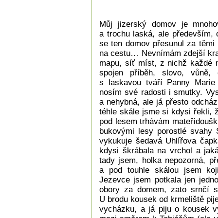
Můj jizerský domov je mnohovr
a trochu laská, ale především, o
se ten domov přesunul za těmi 
na cestu… Nevnímám zdejší kraj
mapu, síť míst, z nichž každé
spojen příběh, slovo, vůně
s laskavou tváří Panny Marie 
nosím své radosti i smutky. Vy
a nehybná, ale já přesto odchá
téhle skále jsme si kdysi řekli
pod lesem trhávám mateřídoušku
bukovými lesy porostlé svahy 
vykukuje šedavá Uhlířova čapk
kdysi škrábala na vrchol a ja
tady jsem, holka nepozorná, pře
a pod touhle skálou jsem koj
Jezevce jsem potkala jen jedn
obory za domem, zato srnčí s
U brodu kousek od krmeliště pij
vycházku, a já piju o kousek v