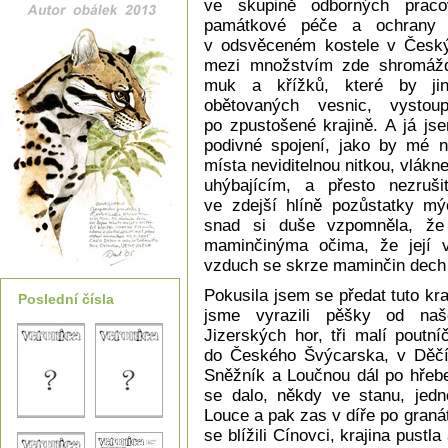
ve skupině odborných pracov
památkové péče a ochrany p
v odsvěceném kostele v Českýc
mezi množstvím zde shromážd
muk a křížků, které by jin
obětovaných vesnic, vystou
po zpustošené krajině. A já jse
podivné spojení, jako by mé n
místa neviditelnou nitkou, vlá
uhýbajícím, a přesto nezruš
ve zdejší hlíně pozůstatky mý
snad si duše vzpomněla, že 
maminčinýma očima, že její v
vzduch se skrze maminčin dech
Pokusila jsem se předat tuto kr
Poslední čísla
jsme vyrazili pěšky od na
Jizerských hor, tři malí poutní
do Českého Švýcarska, v Děčín
Sněžník a Loučnou dál po hřebe
se dalo, někdy ve stanu, jed
Louce a pak zas v díře po gran
se blížili Cínovci, krajina pustl