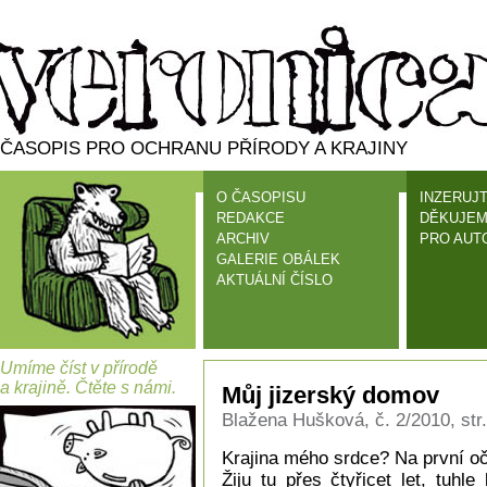
ČASOPIS PRO OCHRANU PŘÍRODY A KRAJINY
O ČASOPISU
INZERUJT
REDAKCE
DĚKUJEM
ARCHIV
PRO AUT
GALERIE OBÁLEK
AKTUÁLNÍ ČÍSLO
Umíme číst v přírodě
a krajině. Čtěte s námi.
Můj jizerský domov
Blažena Hušková, č. 2/2010, str
Krajina mého srdce? Na první oči
Žiju tu přes čtyřicet let, tuhl