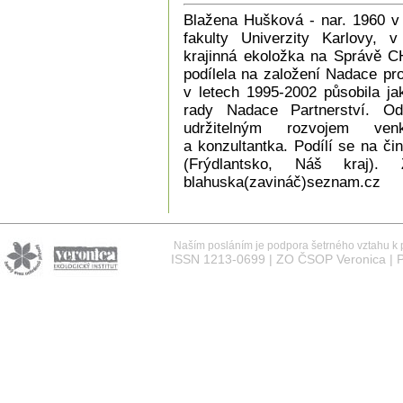
Blažena Hušková - nar. 1960 v
fakulty Univerzity Karlovy, 
krajinná ekoložka na Správě C
podílela na založení Nadace pr
v letech 1995-2002 působila jak
rady Nadace Partnerství. 
udržitelným rozvojem ven
a konzultantka. Podílí se na č
(Frýdlantsko, Náš kraj).
blahuska(zavináč)seznam.cz
Naším posláním je podpora šetrného vztahu k př
ISSN 1213-0699 | ZO ČSOP Veronica | P