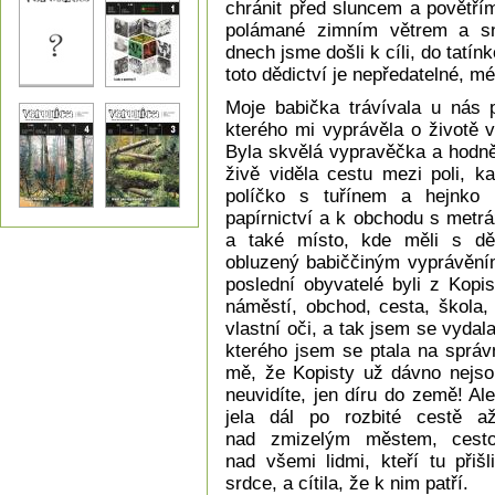
chránit před sluncem a povětřím
polámané zimním větrem a s
dnech jsme došli k cíli, do tatí
toto dědictví je nepředatelné, mé
Moje babička trávívala u nás p
kterého mi vyprávěla o životě 
Byla skvělá vypravěčka a hodně
živě viděla cestu mezi poli, 
políčko s tuřínem a hejnko 
papírnictví a k obchodu s metráž
a také místo, kde měli s dě
obluzený babiččiným vyprávěním 
poslední obyvatelé byli z Kopi
náměstí, obchod, cesta, škola,
vlastní oči, a tak jsem se vydal
kterého jsem se ptala na správn
mě, že Kopisty už dávno nejsou
neuvidíte, jen díru do země! Al
jela dál po rozbité cestě 
nad zmizelým městem, cesto
nad všemi lidmi, kteří tu přiš
srdce, a cítila, že k nim patří.