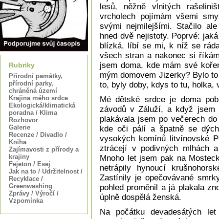
lesů, něžně vlnitých rašelini
vrcholech pojímám všemi smys
svými nejmilejšími. Stačilo al
hned dvě nejistoty. Poprvé: jaká 
blízká, líbí se mi, k níž se r
všech stran a nakonec si říkám
jsem doma, kde mám své kořeny
Rubriky
mým domovem Jizerky? Bylo to t
Přírodní památky,
přírodní parky,
to, byly doby, kdys to tu, holka,
chráněná území
Krajina mého srdce
Mé dětské srdce je doma pob
Ekologická/klimatická
závodů v Záluží, a když jsem o
poradna / Klima
plakávala jsem po večerech do 
Rozhovor
Galerie
kde oči pálí a špatně se dých
Recenze / Divadlo /
vysokých komínů litvínovské P
Kniha
ztrácejí v podivných mlhách a 
Zajímavosti z přírody a
krajiny
Mnoho let jsem pak na Mostecko
Fejeton / Esej
netrápily hynoucí krušnohors
Jak na to / Udržitelnost /
Zastínily je opečovávané smrk
Recyklace /
Greenwashing
pohled proměnil a já plakala zn
Zprávy / Výročí /
úplně dospělá ženská.
Vzpomínka
Na počátku devadesátých let