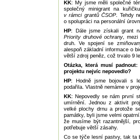
KK
: My jsme měli společné té
společný minigrant na kuřič
v rámci grantů ČSOP
. Tehdy ne
o spolupráci na personální úrovn
HP
: Dále jsme získali grant
Priority druhové ochrany
, mezi
druh. Ve spojení se zmiňovan
alespoň základní informace o bi
větší zdroj peněz, což trvalo 9 le
Otázka, která musí padnout
projektu nejvíc nepovedlo?
HP
: Hodně jsme bojovali s l
podařila. Vlastně nemáme v proj
KK
: Nepovedly se nám první st
umírnění. Jednou z aktivit pro
velké plochy drnu a protože se
památky, byli jsme velmi opatrní.
že musíme být razantnější, pro
potřebuje větší zásahy.
Co se týče lesní pastvy, tak ta