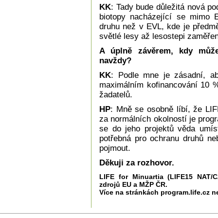
KK
: Tady bude důležitá nová p
biotopy nacházející se mimo E
druhu než v EVL, kde je předm
světlé lesy až lesostepi zaměře
A úplně závěrem, kdy můžet
navždy?
KK
: Podle mne je zásadní, ab
maximálním kofinancování 10 %,
žadatelů.
HP
: Mně se osobně líbí, že LIF
za normálních okolností je pro
se do jeho projektů věda umíst
potřebná pro ochranu druhů neb
pojmout.
Děkuji za rozhovor.
LIFE for Minuartia (LIFE15 NAT/
zdrojů EU a MŽP ČR.
Více na stránkách program.life.cz 