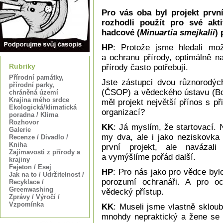
Pro vás oba byl projekt prvn
rozhodli použít pro své akt
hadcové (
Minuartia smejkalii
)
HP
: Protože jsme hledali mož
a ochranu přírody, optimálně n
Rubriky
přírody často potřebují.
Přírodní památky,
Jste zástupci dvou různorodýc
přírodní parky,
(ČSOP) a vědeckého ústavu (Bo
chráněná území
Krajina mého srdce
měl projekt největší přínos s p
Ekologická/klimatická
organizací?
poradna / Klima
Rozhovor
KK
: Já myslím, že startovací. 
Galerie
my dva, ale i jako neziskovka
Recenze / Divadlo /
Kniha
první projekt, ale navázali
Zajímavosti z přírody a
a vymýšlíme pořád další.
krajiny
Fejeton / Esej
HP
: Pro nás jako pro vědce bylo
Jak na to / Udržitelnost /
porozumí ochranáři. A pro och
Recyklace /
Greenwashing
vědecký přístup.
Zprávy / Výročí /
Vzpomínka
KK
: Museli jsme vlastně skloub
mnohdy nepraktický a žene se 