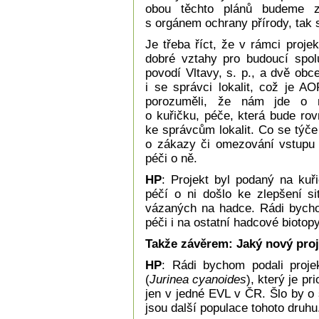
obou těchto plánů budeme z
s orgánem ochrany přírody, tak 
Je třeba říct, že v rámci proje
dobré vztahy pro budoucí spolu
povodí Vltavy, s. p., a dvě obc
i se správci lokalit, což je A
porozuměli, že nám jde o n
o kuřičku, péče, která bude ro
ke správcům lokalit. Co se týče 
o zákazy či omezování vstupu d
péči o ně.
HP
: Projekt byl podaný na kuři
péčí o ni došlo ke zlepšení si
vázaných na hadce. Rádi bychom
péči i na ostatní hadcové biotopy
Takže závěrem: Jaký nový proj
HP
: Rádi bychom podali proje
(
Jurinea cyanoides
), který je p
jen v jedné EVL v ČR. Šlo by o
jsou další populace tohoto druhu