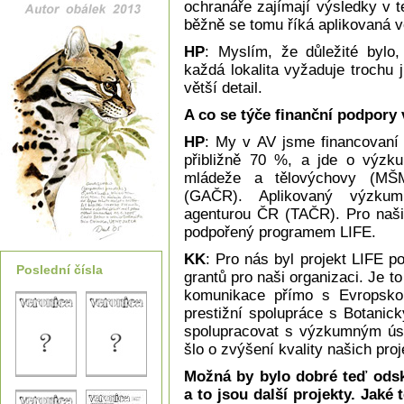
ochranáře zajímají výsledky v 
běžně se tomu říká aplikovaná v
HP
: Myslím, že důležité bylo,
každá lokalita vyžaduje trochu 
větší detail.
A co se týče finanční podpory 
HP
: My v AV jsme financovaní z
přibližně 70 %, a jde o výzkum
mládeže a tělovýchovy (MŠ
(GAČR). Aplikovaný výzkum
agenturou ČR (TAČR). Pro naši 
podpořený programem LIFE.
KK
: Pro nás byl projekt LIFE 
Poslední čísla
grantů pro naši organizaci. Je to
komunikace přímo s Evropskou
prestižní spolupráce s Botani
spolupracovat s výzkumným ú
šlo o zvýšení kvality našich proj
Možná by bylo dobré teď odsko
a to jsou další projekty. Jaké 