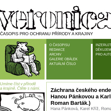
ČASOPIS PRO OCHRANU PŘÍRODY A KRAJINY
O ČASOPISU
INZERUJT
REDAKCE
DĚKUJEM
ARCHIV
PRO AUT
GALERIE OBÁLEK
AKTUÁLNÍ ČÍSLO
Umíme číst v přírodě
a krajině. Čtěte s námi.
Záchrana českého endem
Hanou Pánkovou a Karl
Roman Barták.)
Hana Pánková, Karel Kříž, Roman