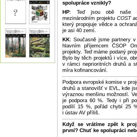
spolupráce vznikly?
HP
: Teď jsou obě naše o
mezinárodním projektu
COST ac
který propojuje vědce a ochran
je asi 40 zemí.
KK
: Současně jsme partnery v 
hlavním příjemcem ČSOP On
projekty. Teď máme podaný proj
Bylo by těch projektů i více, ob
v rámci neprioritních druhů a s
míra kofinancování.
Podpora evropské komise v proje
druhů a stanovišť v EVL, kde j
výraznou menšinu možností. Ve 
je podpora 60 %. Tedy i při p
podílí 15 %, pořád chybí 25 %
i ústav AV příliš.
Když se vrátíme zpět k proj
první? Chuť ke spolupráci neb