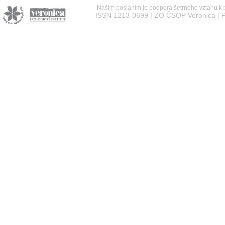
Naším posláním je podpora šetrného vztahu k př
ISSN 1213-0699 | ZO ČSOP Veronica | P