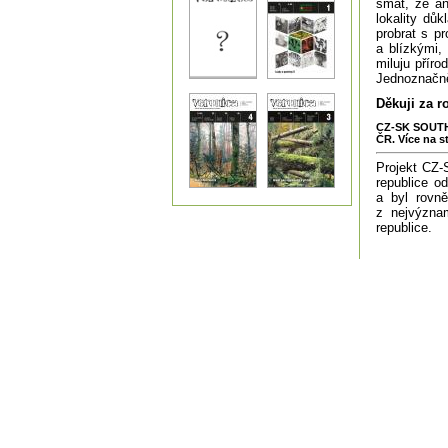
smát, že an
lokality dů
probrat s p
a blízkými,
miluju příro
Jednoznačně
Děkuji za r
CZ-SK SOUTH 
ČR. Více na s
Projekt CZ
republice o
a byl rovně
z nejvýzna
republice.