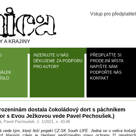
Vstup pro předplatitel
 A KRAJINY
U
INZERUJTE U NÁS
PŘEDPLAŤTE SI
DĚKUJEME ZA PODPORU
PRODEJNÍ MÍSTA
PRO AUTORY
NAPIŠTE NÁM
BÁLEK
PODPOŘTE NÁS
ÍSLO
KONTAKT
arozeninám dostala čokoládový dort s páchníkem
or s Evou Ježkovou vede Pavel Pechoušek.)
, Pavel Pechoušek, č. 1/2021, s. 43-46
 vede tým, který řeší projekt CZ-SK South LIFE. Jedná se o velice košatý
hož hlavním cílem je zlepšení nepříznivého stavu ochrany 11 prioritních