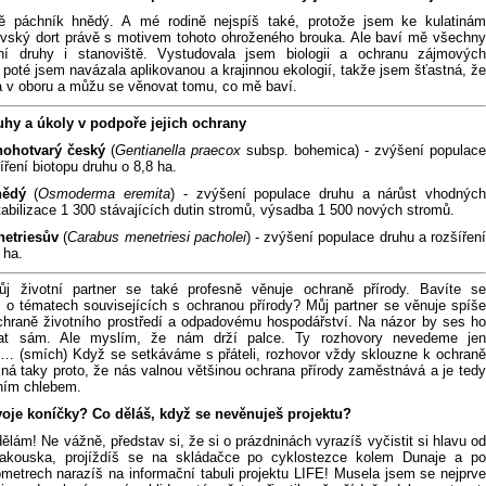
ě páchník hnědý. A mé rodině nejspíš také, protože jsem ke kulatinám
ovský dort právě s motivem tohoto ohroženého brouka. Ale baví mě všechny
tní druhy i stanoviště. Vystudovala jsem biologii a ochranu zájmových
poté jsem navázala aplikovanou a krajinnou ekologií, takže jsem šťastná, že
a v oboru a můžu se věnovat tomu, co mě baví.
ruhy a úkoly v podpoře jejich ochrany
ohotvarý český
(
Gentianella praecox
subsp. bohemica) - zvýšení populace
íření biotopu druhu o 8,8 ha.
nědý
(
Osmoderma eremita
) - zvýšení populace druhu a nárůst vhodnýc
tabilizace 1 300 stávajících dutin stromů, výsadba 1 500 nových stromů.
netriesův
(
Carabus menetriesi pacholei
) - zvýšení populace druhu a rozšířen
 ha.
ůj životní partner se také profesně věnuje ochraně přírody. Bavíte se
 o tématech souvisejících s ochranou přírody? Můj partner se věnuje spíše
chraně životního prostředí a odpadovému hospodářství. Na názor by ses ho
at sám. Ale myslím, že nám drží palce. Ty rozhovory nevedeme jen
… (smích) Když se setkáváme s přáteli, rozhovor vždy sklouzne k ochraně
žná taky proto, že nás valnou většinou ochrana přírody zaměstnává a je tedy
ním chlebem.
voje koníčky? Co děláš, když se nevěnuješ projektu?
ělám! Ne vážně, představ si, že si o prázdninách vyrazíš vyčistit si hlavu od
akouska, projíždíš se na skládačce po cyklostezce kolem Dunaje a po
ometrech narazíš na informační tabuli projektu LIFE! Musela jsem se nejprve