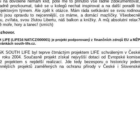
i na dovolené nemám klid, poté mě to přinutilo vše řádně zdokumentovat,
kladně prozkoumat, také se u kolegů nechat inspirovat a na další poradě to
rojektovým týmem. Ale zpět k otázce. Mám ráda setkávání se svou rodinou
 ti jsou opravdu to nejcennější, co máme, a domácí mazlíčky. Všeobecně
du, zvířata, svou žlutou Libertu, náš balkon a knížky. A můj absolutní relax?
 moře, hory a tanec! (smích)
ozhovor.
LIFE (LIFE16 NAT/CZ/000001) je projekt podporovaný z finančních zdrojů EU a MŽP
tránkách south-life.cz.
-SK SOUTH LIFE byl teprve čtrnáctým projektem LIFE schváleným v České
d roku 2004. Současně projekt získal nejvyšší dotaci od Evropské komise
ž projektem s nejdelší realizací. Jde tedy bezesporu o historicky jeden
mnějších projektů zaměřených na ochranu přírody v České i Slovenské