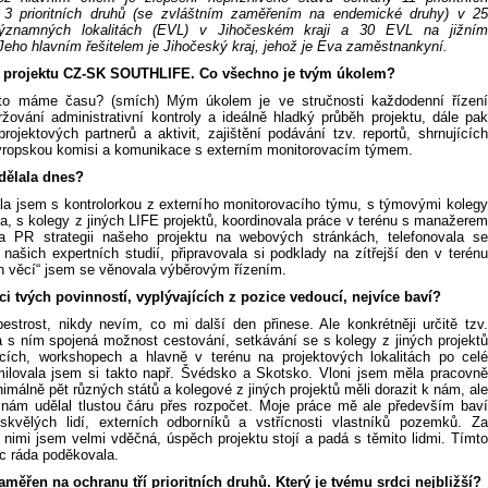
 3 prioritních druhů (se zvláštním zaměřením na endemické druhy) v 25
ýznamných lokalitách (EVL) v Jihočeském kraji a 30 EVL na jižním
Jeho hlavním řešitelem je Jihočeský kraj, jehož je Eva zaměstnankyní.
í projektu CZ-SK SOUTHLIFE. Co všechno je tvým úkolem?
 to máme času? (smích) Mým úkolem je ve stručnosti každodenní řízení
ržování administrativní kontroly a ideálně hladký průběh projektu, dále pak
rojektových partnerů a aktivit, zajištění podávání tzv. reportů, shrnujících
vropskou komisi a komunikace s externím monitorovacím týmem.
 dělala dnes?
a jsem s kontrolorkou z externího monitorovacího týmu, s týmovými kolegy
a, s kolegy z jiných LIFE projektů, koordinovala práce v terénu s manažerem
šila PR strategii našeho projektu na webových stránkách, telefonovala se
 našich expertních studií, připravovala si podklady na zítřejší den v terénu
ch věcí“ jsem se věnovala výběrovým řízením.
ci tvých povinností, vyplývajících z pozice vedoucí, nejvíce baví?
pestrost, nikdy nevím, co mi další den přinese. Ale konkrétněji určitě tzv.
a s ním spojená možnost cestování, setkávání se s kolegy z jiných projektů
cích, workshopech a hlavně v terénu na projektových lokalitách po celé
ilovala jsem si takto např. Švédsko a Skotsko. Vloni jsem měla pracovně
nimálně pět různých států a kolegové z jiných projektů měli dorazit k nám, ale
 nám udělal tlustou čáru přes rozpočet. Moje práce mě ale především baví
kvělých lidí, externích odborníků a vstřícnosti vlastníků pozemků. Za
 nimi jsem velmi vděčná, úspěch projektu stojí a padá s těmito lidmi. Tímto
c ráda poděkovala.
zaměřen na ochranu tří prioritních druhů. Který je tvému srdci nejbližší?