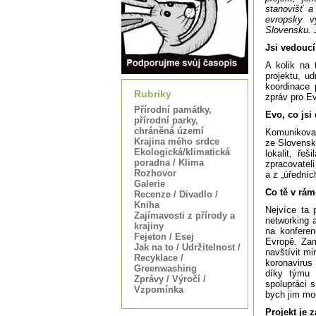
stanovišť a
evropsky v
Slovensku. 
Jsi vedouc
A kolik na
projektu, ud
koordinace p
Rubriky
zpráv pro E
Přírodní památky,
Evo, co jsi
přírodní parky,
chráněná území
Komunikoval
Krajina mého srdce
ze Slovensk
Ekologická/klimatická
lokalit, ře
poradna / Klima
zpracovateli
Rozhovor
a z „úřední
Galerie
Co tě v rám
Recenze / Divadlo /
Kniha
Nejvíce ta 
Zajímavosti z přírody a
networking 
krajiny
na konferen
Fejeton / Esej
Evropě. Zam
Jak na to / Udržitelnost /
navštívit mi
Recyklace /
koronavirus
Greenwashing
díky týmu s
Zprávy / Výročí /
spolupráci s
Vzpomínka
bych jim mo
Projekt je 