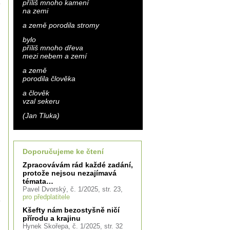
příliš mnoho kamení
na zemi
a země porodila stromy
bylo
příliš mnoho dřeva
mezi nebem a zemí
a země
porodila člověka
a člověk
vzal sekeru
(Jan Tluka)
Doporučujeme ke čtení
Zpracovávám rád každé zadání,
protože nejsou nezajímavá
témata…
Pavel Dvorský, č. 1/2025, str. 23,
pro předplatitele
Kšefty nám bezostyšně ničí
přírodu a krajinu
Hynek Skořepa, č. 1/2025, str. 32