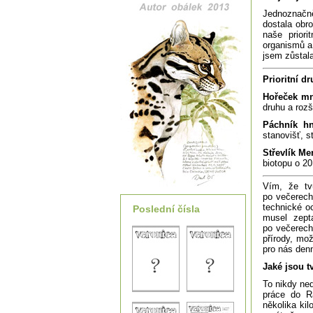
Jednoznačn
dostala obr
naše priori
organismů a 
jsem zůstal
Prioritní d
Hořeček mn
druhu a rozš
Páchník h
stanovišť, s
Střevlík Me
biotopu o 20
Vím, že tv
po večerech
technické o
Poslední čísla
musel zept
po večerech
přírody, mo
pro nás den
Jaké jsou t
To nikdy ned
práce do R
několika kil