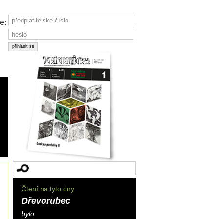
e:
Čtení na tyto dny
Dřevorubec
bylo