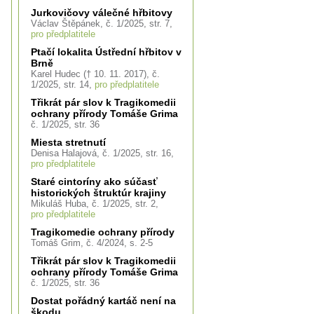
Jurkovičovy válečné hřbitovy
Václav Štěpánek, č. 1/2025, str. 7,
pro předplatitele
Ptačí lokalita Ústřední hřbitov v
Brně
Karel Hudec († 10. 11. 2017), č.
1/2025, str. 14,
pro předplatitele
Třikrát pár slov k Tragikomedii
ochrany přírody Tomáše Grima
č. 1/2025, str. 36
h
Miesta stretnutí
í
Denisa Halajová, č. 1/2025, str. 16,
pro předplatitele
Staré cintoríny ako súčasť
historických štruktúr krajiny
Mikuláš Huba, č. 1/2025, str. 2,
pro předplatitele
Tragikomedie ochrany přírody
Tomáš Grim, č. 4/2024, s. 2-5
Třikrát pár slov k Tragikomedii
ochrany přírody Tomáše Grima
č. 1/2025, str. 36
Dostat pořádný kartáč není na
škodu