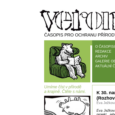
ČASOPIS PRO OCHRANU PŘÍRODY
O ČASOPIS
REDAKCE
ARCHIV
GALERIE O
AKTUÁLNÍ Č
Umíme číst v přírodě
a krajině. Čtěte s námi.
K 30. n
(Rozhov
Eva Ježková
Eva Ježková
projekt, je