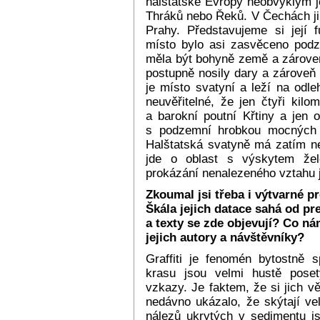
halštatské Evropy neobvyklým j
Thráků nebo Řeků. V Čechách ji
Prahy. Představujeme si její
místo bylo asi zasvěceno podz
měla být bohyně země a zároveň
postupně nosily dary a zároveň 
je místo svatyní a leží na odle
neuvěřitelné, že jen čtyři kil
a barokní poutní Křtiny a jen 
s podzemní hrobkou mocných Li
Halštatská svatyně má zatím ne
jde o oblast s výskytem žel
prokázání nenalezeného vztahu 
Zkoumal jsi třeba i výtvarné p
Škála jejich datace sahá od pr
a texty se zde objevují? Co ná
jejich autory a návštěvníky?
Graffiti je fenomén bytostně
krasu jsou velmi hustě poset
vzkazy. Je faktem, že si jich v
nedávno ukázalo, že skýtají ve
nálezů ukrytých v sedimentu 