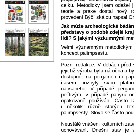
celku. Metodicky jsem odešel j
teorie a praxe dostal nový 
provedení Býčí skálou napsal Or
Jak může archeologické bádání
představy o podobě zdejší kraj
lidí? S jakými výzkumnými me
Velmi významným metodickým př
koncept palimpsestu.
Pozn. redakce: V dobách před v
jejichž výroba byla náročná a b
dostupné, na pergamen či pap
časem pozbyly svou platno
napsaného. V případě perga
pečlivým, v případě papyru om
opakovaně používán. Často l
i několik různě starých te
palimpsesty. Slovo se často po
Neustálé vnášení kulturních zás
uchovávání. Dnešní stav je 