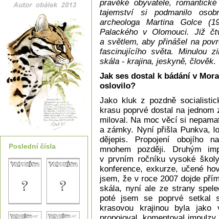
pravěké obyvatele, romantické
tajemství si podmanilo osob
archeologa Martina Golce (19
Palackého v Olomouci. Již čtv
a světlem, aby přinášel na pov
fascinujícího světa. Minulou
skála - krajina, jeskyně, člověk.
Jak ses dostal k bádání v Mor
oslovilo?
Jako kluk z pozdně socialisti
krasu poprvé dostal na jednom 
miloval. Na moc věcí si nepamat
a zámky. Nyní přišla Punkva, l
dějepis. Propojení obojího na
Poslední čísla
mnohem později. Druhým imp
v prvním ročníku vysoké školy 
konference, exkurze, učené hov
jsem, že v roce 2007 dojde pří
skála, nyní ale ze strany spel
poté jsem se poprvé setkal 
krasovou krajinou byla jako 
propojoval, komentoval impulzy k