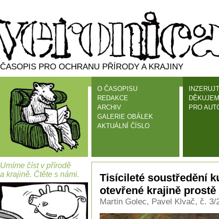
ČASOPIS PRO OCHRANU PŘÍRODY A KRAJINY
O ČASOPISU
INZERUJT
REDAKCE
DĚKUJEM
ARCHIV
PRO AUT
GALERIE OBÁLEK
AKTUÁLNÍ ČÍSLO
Umíme číst v přírodě
a krajině. Čtěte s námi.
Tisícileté soustředění k
otevřené krajině prostě
Martin Golec, Pavel Klvač, č. 3/