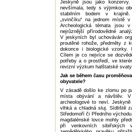
Jeskyně jsou jako konzervy. 
nevšímala, tedy s výjimkou obd
stabilním bodem v krajině. T
„svinčíku“ na jednom místě v 
Archeologická témata jsou v
nejrůznější přírodovědné analý
V jeskyních byl uchováván organ
proutěné rohože, předměty z kůr
dokonce i biologické vzorky.
Cílem je co nejvíce se dozvědě
potřeby a o prostředí, ve kter
revizní výzkum halštatské svaty
Jak se během času proměňoval
obyvatele?
V zásadě došlo ke zlomu po pal
místa obývání a návštěv. V
archeologové to neví. Jeskyně
vlhká a chladná sluj. Sídliště z
Středomoří či Předního východu.
magdalénské lovce mohly předs
při venkovních sibiřských
zemědělského pravěku přitažli