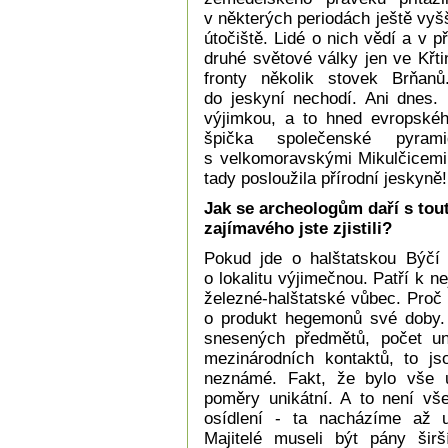
v některých periodách ještě vyš
útočiště. Lidé o nich vědí a v p
druhé světové války jen ve Křt
fronty několik stovek Brňan
do jeskyní nechodí. Ani dnes. 
výjimkou, a to hned evropskéh
špička společenské pyram
s velkomoravskými Mikulčicemi,
tady posloužila přírodní jeskyně
Jak se archeologům daří s to
zajímavého jste zjistili?
Pokud jde o halštatskou Býčí 
o lokalitu výjimečnou. Patří k 
železné-halštatské vůbec. Proč 
o produkt hegemonů své doby. 
snesených předmětů, počet uni
mezinárodních kontaktů, to js
neznámé. Fakt, že bylo vše u
poměry unikátní. A to není vše
osídlení - ta nacházíme až 
Majitelé museli být pány širš