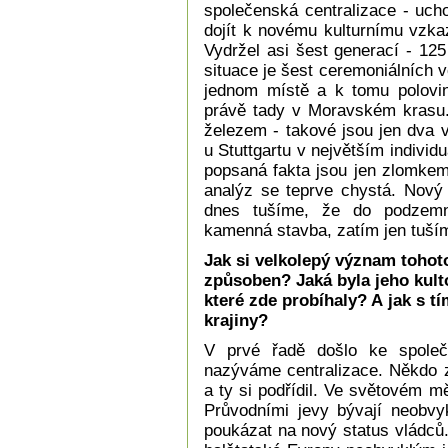
společenská centralizace - uch
dojít k novému kulturnímu vzka
Vydržel asi šest generací - 125
situace je šest ceremoniálních 
jednom místě a k tomu polovin
právě tady v Moravském krasu.
železem - takové jsou jen dva 
u Stuttgartu v největším indivi
popsaná fakta jsou jen zlomkem
analýz se teprve chystá. Nový
dnes tušíme, že do podzemn
kamenná stavba, zatím jen tuším
Jak si velkolepý význam tohot
způsoben? Jaká byla jeho kult
které zde probíhaly? A jak s t
krajiny?
V prvé řadě došlo ke společ
nazýváme centralizace. Někdo z
a ty si podřídil. Ve světovém m
Průvodními jevy bývají neobvyk
poukázat na nový status vládců. 