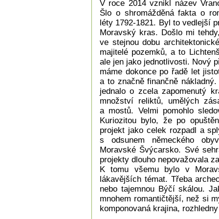
V roce 2014 vznikl název Vrano
Šlo o shromážděná fakta o rom
léty 1792-1821. Byl to vedlejší 
Moravský kras. Došlo mi tehdy,
ve stejnou dobu architektonick
majitelé pozemků, a to Lichten
ale jen jako jednotlivosti. Nový 
máme dokonce po řadě let jistot
a to značně finančně nákladný.
jednalo o zcela zapomenutý kra
množství reliktů, umělých zás
a mostů. Velmi pomohlo sledo
Kuriozitou bylo, že po opuště
projekt jako celek rozpadl a spl
s odsunem německého obyva
Moravské Švýcarsko. Své sehrál
projekty dlouho nepovažovala za
K tomu všemu bylo v Morav
lákavějších témat. Třeba arche
nebo tajemnou Býčí skálou. Jak
mnohem romantičtější, než si my
komponovaná krajina, rozhledn