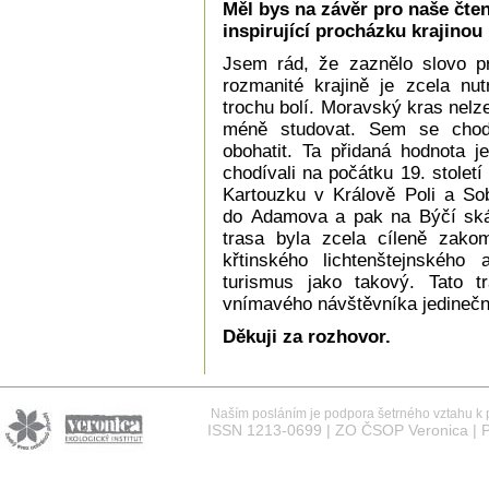
Měl bys na závěr pro naše čte
inspirující procházku krajino
Jsem rád, že zaznělo slovo p
rozmanité krajině je zcela nut
trochu bolí. Moravský kras nelze
méně studovat. Sem se chodí
obohatit. Ta přidaná hodnota je
chodívali na počátku 19. stolet
Kartouzku v Králově Poli a So
do Adamova a pak na Býčí skál
trasa byla zcela cíleně zako
křtinského lichtenštejnského
turismus jako takový. Tato 
vnímavého návštěvníka jedinečn
Děkuji za rozhovor.
Naším posláním je podpora šetrného vztahu k př
ISSN 1213-0699 | ZO ČSOP Veronica | P