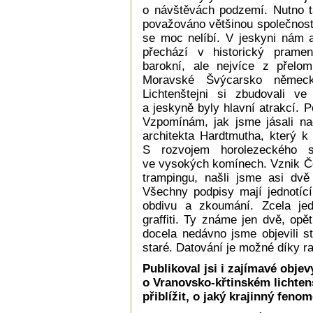
o návštěvách podzemí. Nutno ta
považováno většinou společnost
se moc nelíbí. V jeskyni nám 
přechází v historický pramen
barokní, ale nejvíce z přelom
Moravské Švýcarsko německy
Lichtenštejni si zbudovali ve
a jeskyně byly hlavní atrakcí. 
Vzpomínám, jak jsme jásali n
architekta Hardtmutha, který k
S rozvojem horolezeckého s
ve vysokých komínech. Vznik Č
trampingu, našli jsme asi dvě
Všechny podpisy mají jednotící
obdivu a zkoumání. Zcela jed
graffiti. Ty známe jen dvě, opět
docela nedávno jsme objevili sta
staré. Datování je možné díky r
Publikoval jsi i zajímavé objev
o Vranovsko-křtinském lichten
přiblížit, o jaký krajinný feno