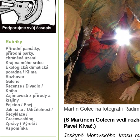
Rubriky
Přírodní památky,
přírodní parky,
chráněná území
Krajina mého srdce
Ekologická/klimatická
poradna / Klima
Rozhovor
Galerie
Recenze / Divadlo /
Kniha
Zajímavosti z přírody a
krajiny
Fejeton / Esej
Martin Golec na fotografii Radim
Jak na to / Udržitelnost /
Recyklace /
Greenwashing
(S Martinem Golcem vedl rozho
Zprávy / Výročí /
Pavel Klvač.)
Vzpomínka
Jeskyně Moravského krasu maj