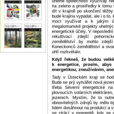
uhelné společnosti využívají re
na zeleno a prostředky k tomu 
dít v krajině po skončení těžby 
bude krajina vypadat, ale i o to, 
moct využívat a k jakým úč
megalomanské projekty uhelných
energetické účely. V neposlední
rekultivací zdejší pohornic
zemědělství by mohlo zdejší 
Koneckonců zemědělství a ovoc
uhlí rozkvétalo.
Když řekneš, že budou velké 
k energetice, prosím, abys 
energetikou, zneužíváním, an
Tady v Ústeckém kraji se hod
Bude se prý vytvářet nová jezern
třeba Severní energetické na 
plovoucích solárních elektráren
jezerech. Myslím, že to nutn
obnovitelných zdrojů by mělo b
lidem dosáhnout na produkci a v
se ztrácí v momentě, kdy se o