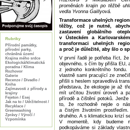
proměnách krajin po těžbě uhl
vedla Yvonna Gaillyová.
Transformace uhelných regionů
těžby, což je nutné, abyc
zastavení globálního ote
v Ústeckém a Karlovarském 
Rubriky
transformaci uhelných reg
Přírodní památky,
a proč je důležité, aby šlo o 
přírodní parky,
chráněná území
V první řadě je potřeba říct, ž
Krajina mého srdce
Ekologická/klimatická
objevného, s čím by přišla EU, 
poradna / Klima
z jednoho konkrétního fondu. D
Rozhovor
vlastně sami pracující ze zneči
Galerie
Recenze / Divadlo /
přišli s heslem spravedlivá tra
Kniha
představa, že ekologie je až t
Zajímavosti z přírody a
mít určitou životní úroveň a 
krajiny
Fejeton / Esej
přírodě a čištění potoků. Jenže
Jak na to / Udržitelnost /
to, že rozhodně nejde o nás
Recyklace /
a čistým životním prostředím
Greenwashing
Zprávy / Výročí /
druhého. A s klimatickou krizí s
Vzpomínka
V momentě, kdy budeme mít
podkopáváme si základy vlastní