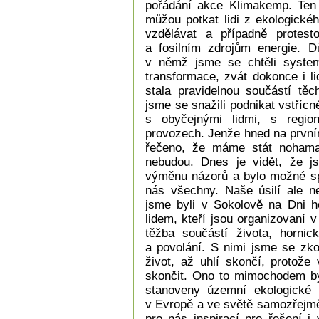
pořádání akce Klimakemp. Ten
můžou potkat lidi z ekologické
vzdělávat a případně protesto
a fosilním zdrojům energie. D
v němž jsme se chtěli system
transformace, zvát dokonce i l
stala pravidelnou součástí t
jsme se snažili podnikat vstříc
s obyčejnými lidmi, s regio
provozech. Jenže hned na prvn
řečeno, že máme stát nohama
nebudou. Dnes je vidět, že 
výměnu názorů a bylo možné spo
nás všechny. Naše úsilí ale ne
jsme byli v Sokolově na Dni ho
lidem, kteří jsou organizovaní 
těžba součástí života, horni
a povolání. S nimi jsme se zkou
život, až uhlí skončí, protože
skončit. Ono to mimochodem by
stanoveny územní ekologické li
v Evropě a ve světě samozřejmě 
pro nás inspirací pro řešení i