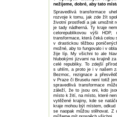
nežijeme, dobré, aby tato mís
Spravedlivá transformace uh
rozvoje k tomu, jak zde žít sp
životní prostředí a jak umožnit r
je tady nádherná. Ty kraje ne
celorepublikovou výši HDP, 
transformace, která čeká celou
v drastickou těžbou poničenýc
možné, aby to fungovalo i v obl
žije líp. My všichni to ale hl
hlubokými jizvami na krajině z
celé republiky. To zdejší přír
s uhlím, a proto je i v našem z
Bezmoc, rezignace a přesvědč
v Praze či Bruselu není totiž je
spravedlivá transformace můž
záleží, že to jsou oni, kdo js
místo k žití, na místo, které ne
vytěžené krajiny, kde se natáč
kraje mohou být místem, odkud 
se naopak můžou stěhovat. Z ú
můžeme mít prospěch všichni.