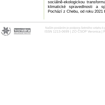
sociálně-ekologickou transform
klimatické spravedlnosti a sp
Pochází z Chebu, od roku 2021 b
Naším posláním je podpora šetrného vztahu k př
ISSN 1213-0699 | ZO ČSOP Veronica | P