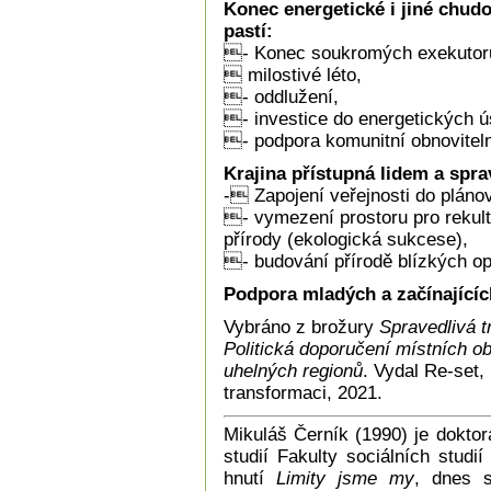
Konec energetické i jiné chud
pastí:
- Konec soukromých exekutorů; 
 milostivé léto,
- oddlužení,
- investice do energetických ú
- podpora komunitní obnoviteln
Krajina přístupná lidem a spra
- Zapojení veřejnosti do pláno
- vymezení prostoru pro rekul
přírody (ekologická sukcese),
- budování přírodě blízkých op
Podpora mladých a začínající
Vybráno z brožury
Spravedlivá t
Politická doporučení místních o
uhelných regionů
. Vydal Re-set,
transformaci, 2021.
Mikuláš Černík (1990) je dokto
studií Fakulty sociálních studi
hnutí
Limity jsme my
, dnes s