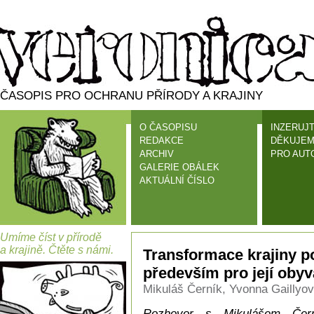
ČASOPIS PRO OCHRANU PŘÍRODY A KRAJINY
O ČASOPISU
INZERUJT
REDAKCE
DĚKUJEM
ARCHIV
PRO AUT
GALERIE OBÁLEK
AKTUÁLNÍ ČÍSLO
Umíme číst v přírodě
a krajině. Čtěte s námi.
Transformace krajiny p
především pro její obyv
Mikuláš Černík, Yvonna Gaillyová
Rozhovor s Mikulášem Če