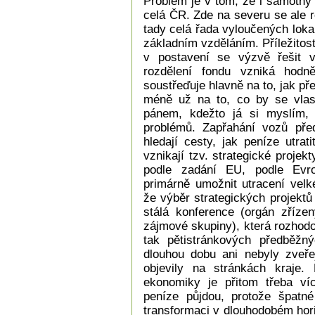
Problém je v tom, že i samotný k
celá ČR. Zde na severu se ale ro
tady celá řada vyloučených loka
základním vzděláním. Příležitos
v postavení se výzvě řešit v
rozdělení fondu vzniká hod
soustřeďuje hlavně na to, jak př
méně už na to, co by se vlas
pánem, kdežto já si myslím, 
problémů. Zapřahání vozů pře
hledají cesty, jak peníze utrat
vznikají tzv. strategické proje
podle zadání EU, podle Evro
primárně umožnit utracení vel
že výběr strategických projektů
stálá konference (orgán zříze
zájmové skupiny), která rozhod
tak pětistránkových předběžnýc
dlouhou dobu ani nebyly zveře
objevily na stránkách kraje.
ekonomiky je přitom třeba ví
peníze půjdou, protože špatné
transformaci v dlouhodobém horiz