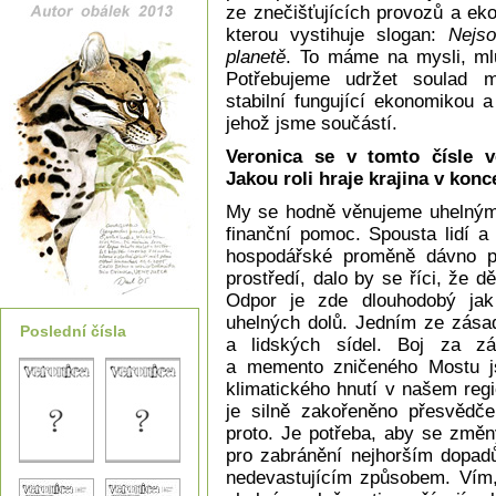
ze znečišťujících provozů a ek
kterou vystihuje slogan:
Nejs
planetě
. To máme na mysli, mlu
Potřebujeme udržet soulad m
stabilní fungující ekonomikou
jehož jsme součástí.
Veronica se v tomto čísle v
Jakou roli hraje krajina v kon
My se hodně věnujeme uhelným
finanční pomoc. Spousta lidí a
hospodářské proměně dávno pr
prostředí, dalo by se říci, že d
Odpor je zde dlouhodobý jak 
uhelných dolů. Jedním ze zásad
Poslední čísla
a lidských sídel. Boj za zác
a memento zničeného Mostu js
klimatického hnutí v našem reg
je silně zakořeněno přesvědčen
proto. Je potřeba, aby se změny
pro zabránění nejhorším dopadů
nedevastujícím způsobem. Vím,