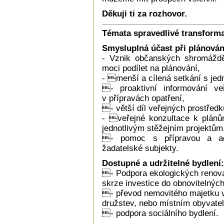
Děkuji ti za rozhovor.
Témata spravedlivé transform
Smysluplná účast při plánován
- Vznik občanských shromáždě
moci podílet na plánování,
- menší a cílená setkání s jedn
- proaktivní informování ve
v přípravách opatření,
- větší díl veřejných prostřed
- veřejné konzultace k plánům
jednotlivým stěžejním projektům
- pomoc s přípravou a adm
žadatelské subjekty.
Dostupné a udržitelné bydlení:
- Podpora ekologických renova
skrze investice do obnovitelných
- převod nemovitého majetku v
družstev, nebo místním obyvate
- podpora sociálního bydlení.