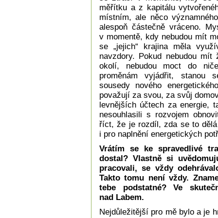
měřítku a z kapitálu vytvořenéh
místním, ale něco významného 
alespoň částečně vráceno. My
v momentě, kdy nebudou mít mo
se „jejich“ krajina měla využ
navzdory. Pokud nebudou mít
okolí, nebudou moct do nič
proměnám vyjádřit, stanou se
sousedy nového energetického
považují za svou, za svůj domov
levnějších účtech za energie, 
nesouhlasili s rozvojem obnovi
říct, že je rozdíl, zda se to d
i pro naplnění energetických potř
Vrátím se ke spravedlivé tr
dostal? Vlastně si uvědomuj
pracovali, se vždy odehrával
Takto tomu není vždy. Zname
tebe podstatné? Ve skutečn
nad Labem.
Nejdůležitější pro mě bylo a je hn