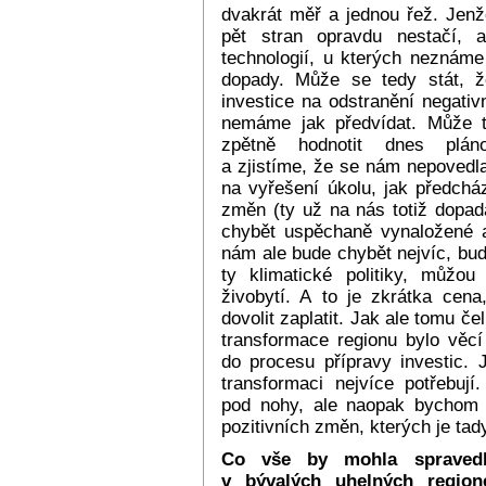
dvakrát měř a jednou řež. Jenž
pět stran opravdu nestačí, 
technologií, u kterých neznáme 
dopady. Může se tedy stát, ž
investice na odstranění negativ
nemáme jak předvídat. Může 
zpětně hodnotit dnes pláno
a zjistíme, že se nám nepovedl
na vyřešení úkolu, jak předchá
změn (ty už na nás totiž dopad
chybět uspěchaně vynaložené a
nám ale bude chybět nejvíc, bude
ty klimatické politiky, můžou
živobytí. A to je zkrátka cena
dovolit zaplatit. Jak ale tomu č
transformace regionu bylo věcí 
do procesu přípravy investic. 
transformaci nejvíce potřebuj
pod nohy, ale naopak bychom mě
pozitivních změn, kterých je tady
Co vše by mohla spravedli
v bývalých uhelných regi