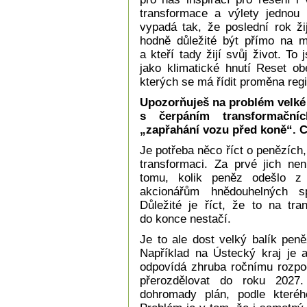
transformace a výlety jednou
vypadá tak, že poslední rok ž
hodně důležité být přímo na mí
a kteří tady žijí svůj život. To
jako klimatické hnutí Reset obe
kterých se má řídit proměna reg
Upozorňuješ na problém velké n
s čerpáním transformační
„zapřahání vozu před koně“. Co
Je potřeba něco říct o penězích,
transformaci. Za prvé jich ne
tomu, kolik peněz odešlo z 
akcionářům hnědouhelných s
Důležité je říct, že to na tra
do konce nestačí.
Je to ale dost velký balík pen
Například na Ústecký kraj je a
odpovídá zhruba ročnímu rozpoč
přerozdělovat do roku 2027
dohromady plán, podle kteréh