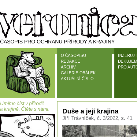
ČASOPIS PRO OCHRANU PŘÍRODY A KRAJINY
O ČASOPISU
INZERUJT
REDAKCE
DĚKUJEM
ARCHIV
PRO AUT
GALERIE OBÁLEK
AKTUÁLNÍ ČÍSLO
Umíme číst v přírodě
a krajině. Čtěte s námi.
Duše a její krajina
Jiří Trávníček, č. 3/2022, s. 41