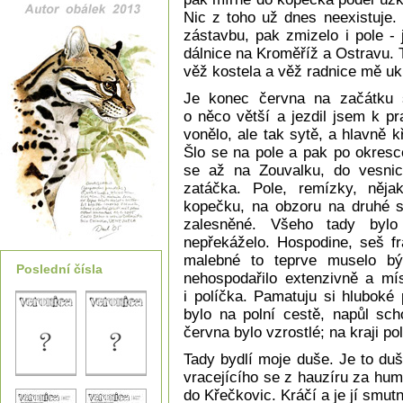
Nic z toho už dnes neexistuje.
zástavbu, pak zmizelo i pole -
dálnice na Kroměříž a Ostravu. 
věž kostela a věž radnice mě ukl
Je konec června na začátku 
o něco větší a jezdil jsem k p
vonělo, ale tak sytě, a hlavně 
Šlo se na pole a pak po okresc
se až na Zouvalku, do vesnic
zatáčka. Pole, remízky, něja
kopečku, na obzoru na druhé s
zalesněné. Všeho tady bylo 
nepřekáželo. Hospodine, seš fr
malebné to teprve muselo bý
Poslední čísla
nehospodařilo extenzivně a mí
i políčka. Pamatuju si hluboké 
bylo na polní cestě, napůl sch
června bylo vzrostlé; na kraji po
Tady bydlí moje duše. Je to du
vracejícího se z hauzíru za hum
do Křečkovic. Kráčí a je jí smut