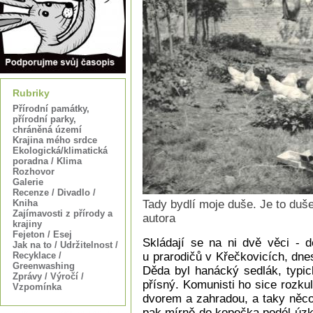
Rubriky
Přírodní památky,
přírodní parky,
chráněná území
Krajina mého srdce
Ekologická/klimatická
poradna / Klima
Rozhovor
Galerie
Recenze / Divadlo /
Kniha
Tady bydlí moje duše. Je to duše
Zajímavosti z přírody a
autora
krajiny
Fejeton / Esej
Skládají se na ni dvě věci - d
Jak na to / Udržitelnost /
Recyklace /
u prarodičů v Křečkovicích, dne
Greenwashing
Děda byl hanácký sedlák, typic
Zprávy / Výročí /
přísný. Komunisti ho sice rozkul
Vzpomínka
dvorem a zahradou, a taky něco
pak mírně do kopečka podél úzk