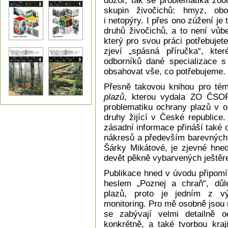
dozor, tak se problematika zoo
skupin živočichů: hmyz, obo
i netopýry. I přes ono zúžení je 
druhů živočichů, a to není vůb
který pro svou práci potřebuje
zjeví „spásná příručka“, kt
odborníků dané specializace s
obsahovat vše, co potřebujeme.
Přesně takovou knihou pro té
plazů
, kterou vydala ZO ČSOP 
problematiku ochrany plazů v ob
druhy žijící v České republice
zásadní informace přináší také 
nákresů a především barevných 
Šárky Mikátové, je zjevné hned
devět pěkně vybarvených ještěr
Publikace hned v úvodu připomí
heslem „Poznej a chraň“, důl
plazů, proto je jedním z vý
monitoring. Pro mě osobně jsou n
se zabývají velmi detailně o
konkrétně, a také tvorbou kraj