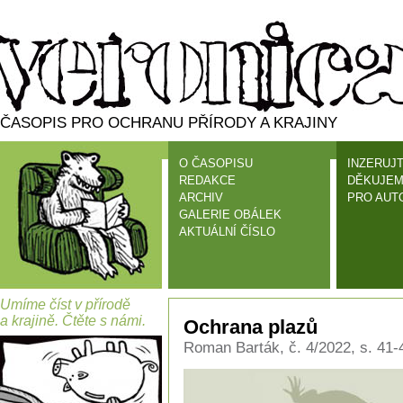
ČASOPIS PRO OCHRANU PŘÍRODY A KRAJINY
O ČASOPISU
INZERUJT
REDAKCE
DĚKUJEM
ARCHIV
PRO AUT
GALERIE OBÁLEK
AKTUÁLNÍ ČÍSLO
Umíme číst v přírodě
a krajině. Čtěte s námi.
Ochrana plazů
Roman Barták, č. 4/2022, s. 41-