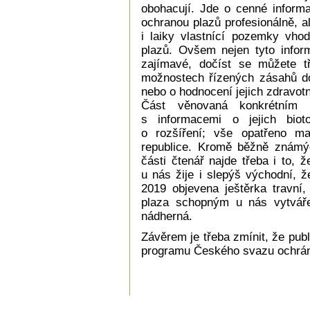
obohacují. Jde o cenné informa
ochranou plazů profesionálně, a
i laiky vlastnící pozemky vho
plazů. Ovšem nejen tyto infor
zajímavé, dočíst se můžete t
možnostech řízených zásahů do 
nebo o hodnocení jejich zdravotn
Část věnovaná konkrétním 
s informacemi o jejich biot
o rozšíření; vše opatřeno 
republice. Kromě běžně známýc
části čtenář najde třeba i to,
u nás žije i slepýš východní, ž
2019 objevena ještěrka travní
plaza schopným u nás vytváře
nádherná.
Závěrem je třeba zmínit, že pub
programu Českého svazu ochránc