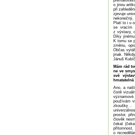
přemalovává
o jinou arti
při zahleděn
zjevuje univ
nekonečný, 
Platí to i u
se vracím 
z výstavy, 
Díky jinému
K tomu se p
změnu, opra
Občas vytáh
jinak. Někdy
Jánuš Kubíč
Mám rád tvé
ne ve smysl
své výstav
hmatatelná
Ano, a našt
čistě vizuál
významové. 
používám ví
zkoušky… P
univerzálno
prostor, př
člověk nesmí
čekat (čeka
přítomnost
o nicnedělá