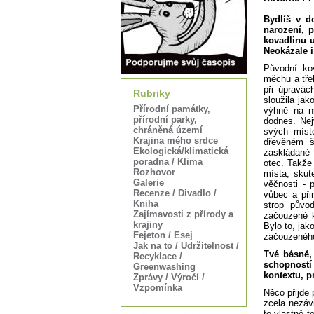
Bydlíš v d
narození, 
kovadlinu 
Neokázale i
Původní kov
měchu a tře
při úpravác
Rubriky
sloužila ja
Přírodní památky,
výhně na n
přírodní parky,
dodnes. Nej
chráněná území
svých míst
Krajina mého srdce
dřevěném š
Ekologická/klimatická
zaskládané 
poradna / Klima
otec. Takže 
Rozhovor
místa, skute
Galerie
věčnosti - 
Recenze / Divadlo /
vůbec a při
Kniha
strop půvo
Zajímavosti z přírody a
začouzené k
krajiny
Bylo to, ja
Fejeton / Esej
začouzeného
Jak na to / Udržitelnost /
Tvé básně, 
Recyklace /
schopností 
Greenwashing
kontextu, 
Zprávy / Výročí /
Vzpomínka
Něco přijde 
zcela nezáv
to vlastně 