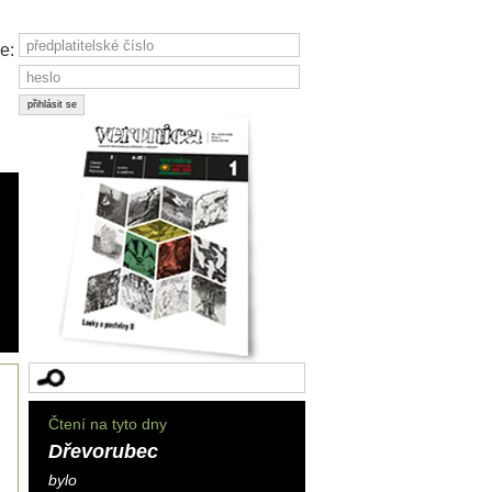
e:
Čtení na tyto dny
Dřevorubec
bylo