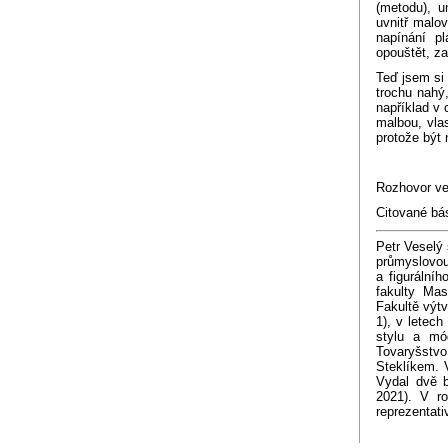
(metodu), u
uvnitř malo
napínání p
opouštět, za
Teď jsem si 
trochu nahý
například v
malbou, vla
protože být 
Rozhovor ve
Citované bá
Petr Veselý 
průmyslovou
a figurální
fakulty Mas
Fakultě výtv
1), v letec
stylu a mó
Tovaryšstv
Steklíkem. 
Vydal dvě b
2021). V ro
reprezentati