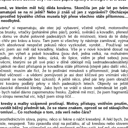
omě, ve kterém měl tvůj děda kovárnu. Skončila jen pár let po tvém
pamatuješ se na ni ještě? Nebo ji znáš už jen z vyprávění? Obcházeje
uprostřed bývalého chlíva musela být přese všechno stále přítomnou…
 neodbytně.
árnu* si nepamatuju, ale otec její vybavení, včetně výhně, motorového
ba brusky, vrtačky (poháněné přes pás!), ponků, svěráků a kovadlin, přenesl
h domu ve druhé polovině padesátých let do místnosti, která do té doby
ko chlív pro krávu a kozu. Tam jsem si všechny ty nástroje zamiloval, vyjma
ich absolvoval nespočet pokusů něco vyzkoušet, vyrobit… Používají se
víc jsem asi měl rád kovadliny, kladiva. Vše je v nové kovárně dosud na
ech, jen výheň a právě kovadlina (jsou dvě, jedna velká, na mohutném
palku, druhá z jeho boku, úzká, do špice, vidím je před sebou) jsou
věcmi, kterými se při své práci v dílně obklopil můj sedmadevadesátiletý
jakkoli ne dost přístupná je kovadlina stále přítomná (stejně jako další věci,
čnosti; musím ale říct, že to prolínání minulosti s přítomností, jinak taky
před věčností - a vědomí pomíjivosti je asi dost klíčové pro vnímání věcí
rozeně se neobejde bez úzkosti). A ještě něco, před pár lety jsem obnažil
dní kovárny podbitý prkny v těch padesátých letech. Objevily se ještě
lasické dílenské klenby. Jako bych se vrátil o skoro sedmdesát let zpět.
ko bych našel dávno zapomenutou fresku. Zpětně mě mrzí, že jsem fragmentů
 stropu nenechal víc, když jsem strop líčil…
kresby a malby vzájemně prolínají. Motivy, přístupy, vnitřním pnutím,
uvidět běžný předmět tak, že se stane znakem, oprostí se od stávajícího
promluví… Co rozhoduje o tom, zda verš nebo čára?
prostřednictvím slova, pojmu, něco si řekne o náčrt kresebný. A řekl bych, že
isle, nespojeně. Toto zpravidla stojí na počátku, ať už kresbou nebo slovem
teprve uvidím. Jen výjimečně se obě možnosti můžou sejít, teď mě ale napadl