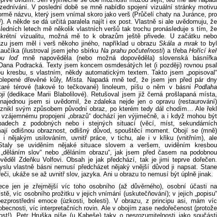
ozednívání. V poslední době se mně nabídlo spojení vizuální stránky motivu
ormě názvu, který jsem vnímal skoro jako verš (Průčelí chaty na Juránce, pro
í
). A někde se dá určitá paralela najít i ex post. Vlastně si ale uvědomuju, že
ledních letech mě několik vlastních veršů tak trochu pronásleduje s tím, že
krétní vizualitu, možná mě to k obrazům ještě přivede. U začátku nebo
zu jsem měl i verš někoho jiného, například u obrazu
Skála a mrak
to by
aučíka (ilustroval jsem jeho sbírku
Na prahu počuteľnosti
) a třeba
Hořící ke
ou loď
mně napověděla (nebo možná dopověděla) slovenská básnířka
 Dana Podracká. Texty jsem koncem osmdesátých let (i později) rovnou psal
ou kresbu, s vlastním, někdy automatickým textem. Takto jsem „popisoval“
olepené dřevěné kůly,
Místa
. Napadá mně teď, že jsem jen před pár dn
taré térové (takové to tečkované) linoleum, píšu o něm v básni
Podlaha
ji
(dedikace Marii Blabolilové). Retušoval jsem již černá prošlapaná místa
najednou jsem si uvědomil, že zdaleka nejde jen o opravu (restaurování)
 vznikl svým způsobem původní obraz, po kterém tedy dál chodím… Ale řekl
 vzájemnému propojení „obrazů“ dochází jen výjimečně, a i když mohou být
padech z podobných nebo i stejných situací (věcí, míst, sekundárních
 mají odlišnou obraznost, odlišný důvod, spouštěcí moment. Obojí se (mně)
 i nějakým usilováním, uvnitř práce, v tichu, ale i v křiku (vnitřním), ale
 Staly se uviděním nějaké situace slovem a veršem, uviděním kresbou
„děláním slov“ nebo „děláním obrazu“, jak jsem před časem na podobnou
věděl Zdeňku Volfovi. Obsah je jak předchází, tak je jimi teprve dořečen.
slu vlastně básni nemusí předcházet nějaký vnější důvod ji napsat. Stane
řeči, ukáže se až uvnitř slov, jazyka. Ani u obrazu to nemusí být úplně jinak.
ece jen je zřejmější víc toho osobního (až důvěrného), osobní účasti na
ístě, víc osobního prožitku v jejich vnímání (uskutečňování); v jejich „popisu“
bezprostřední emoce (úzkosti, bolesti). V obrazu, z principu asi, mám víc
becnosti, víc interpretačních rovin. Ale v obojím zase nedořečenost (protože
nost!), Petr Hruška píše (u Kabeše) taky o nesrozumitelnosti jako součásti