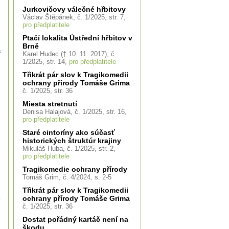
Jurkovičovy válečné hřbitovy
Václav Štěpánek, č. 1/2025, str. 7,
pro předplatitele
Ptačí lokalita Ústřední hřbitov v
l
Brně
ř
Karel Hudec († 10. 11. 2017), č.
1/2025, str. 14,
pro předplatitele
Třikrát pár slov k Tragikomedii
ochrany přírody Tomáše Grima
y
č. 1/2025, str. 36
,
Miesta stretnutí
Denisa Halajová, č. 1/2025, str. 16,
pro předplatitele
Staré cintoríny ako súčasť
historických štruktúr krajiny
Mikuláš Huba, č. 1/2025, str. 2,
pro předplatitele
Tragikomedie ochrany přírody
Tomáš Grim, č. 4/2024, s. 2-5
Třikrát pár slov k Tragikomedii
ochrany přírody Tomáše Grima
č. 1/2025, str. 36
Dostat pořádný kartáč není na
škodu