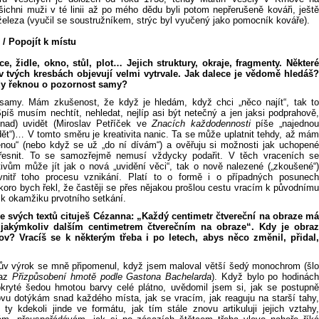
šichni muži v té linii až po mého dědu byli potom nepřerušeně kováři, ještě
 železa (vyučil se soustružníkem, strýc byl vyučený jako pomocník kováře).
 / Popojít k místu
ice, židle, okno, stůl, plot… Jejich struktury, okraje, fragmenty. Některé
v tvých kresbách objevují velmi vytrvale. Jak dalece je vědomě hledáš?
dy řeknou o pozornost samy?
amy. Mám zkušenost, že když je hledám, když chci „něco najít“, tak to
píš musím nechtít, nehledat, nejlíp asi být netečný a jen jaksi podprahově,
nad) uvidět (Miroslav Petříček ve
Znacích každodennosti
píše „najedno
dět“)… V tomto směru je kreativita nanic. Ta se může uplatnit tehdy, až mám
nou“ (nebo když se už „do ní dívám“) a ověřuju si možnosti jak uchopené
přesnit. To se samozřejmě nemusí vždycky podařit. V těch vraceních se
ivům může jít jak o nová „uvidění věci“, tak o nově nalezené („zkoušené“)
vnitř toho procesu vznikání. Platí to o formě i o případných posunech
koro bych řekl, že častěji se přes nějakou prošlou cestu vracím k původnímu
 k okamžiku prvotního setkání.
 svých textů cituješ Cézanna: „Každý centimetr čtvereční na obraze má
 jakýmkoliv dalším centimetrem čtverečním na obraze“. Kdy je obraz
ov? Vracíš se k některým třeba i po letech, abys něco změnil, přidal,
v výrok se mně připomenul, když jsem maloval větší šedý monochrom (šlo
raz
Přizpůsobení hmotě podle Gastona Bachelarda
). Když bylo po hodinác
kryté šedou hmotou barvy celé plátno, uvědomil jsem si, jak se postupně
vu dotýkám snad každého místa, jak se vracím, jak reaguju na starší tahy,
 ty kdekoli jinde ve formátu, jak tím stále znovu artikuluji jejich vztahy,