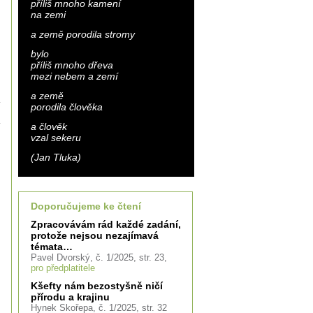
příliš mnoho kamení
na zemi
a země porodila stromy
bylo
příliš mnoho dřeva
mezi nebem a zemí
a země
porodila člověka
a člověk
vzal sekeru
(Jan Tluka)
Doporučujeme ke čtení
Zpracovávám rád každé zadání,
protože nejsou nezajímavá
témata…
Pavel Dvorský, č. 1/2025, str. 23,
pro předplatitele
Kšefty nám bezostyšně ničí
přírodu a krajinu
Hynek Skořepa, č. 1/2025, str. 32