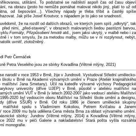
nifikovanou, utilitární. To podstatné se naštěstí aspoň čas od času objeví
vání, na obrazu (proto ho nemůže pomáhat malovat nikdo jiný, platí to už od
látna, od šepsování…). Všechny nápady je třeba tříbit a častěji spíše
hazovat. Jak píše Josef Kroutvor, s nápadem je to jako se snadností.
uvědomil, že na rozdíl od dalších obrazů, ve kterých jsem spíš „odkrytý“, tak
, před nimi, „před-stavený“, v obrazech malovaných šedou pastózní barvou,
 cyklu
Formáty
,
Přizpůsobení hmotě
atd., jsem jaksi ukrytý, v malbě nebo i z
stně i v tom smyslu, že za metodou malby, můžu se v ní rozplynout, nebýt,
natolik uvnitř, ztotožněný.
dl Petr Čermáček
sně Petra Veselého jsou ze sbírky Kovadlina (Větrné mlýny, 2021)
se narodil v roce 1953 v Brně, žije v Jundrově. Vystudoval Střední umělecko-
 školu v Brně na Akademii výtvarných umění v Praze (Ateliér krajinářského
ho malířství Jana Smetany). Učil na katedře výtvarné výchovy Pedagogické
arykovy univerzity (dříve UJEP) v Brně, působil v ateliéru malířství na
arných umění VUT v Brně (v letech 2002-2007 jako vedoucí ateliéru Malířství
h 1995-2020 byl vedoucím oboru Malířství na Střední škole umění a designu,
dy (dříve SŠUŘ) v Brně. Od roku 1986 je členem umělecké skupiny
o malířské spolu s Vladimírem Kokoliou, Petrem Kvíčalou a Janem
V roce 2009 mu byla udělena Cena města Brna za oblast výtvarného umění.
ásnické sbírky: Jundrov (Větrné mlýny, 2014) a Kovadlina (Větrné mlýny,
ce 2022 mu v péči Galerie a nakladatelství Stará pošta vyšla rozsáhlá
vní monografie.