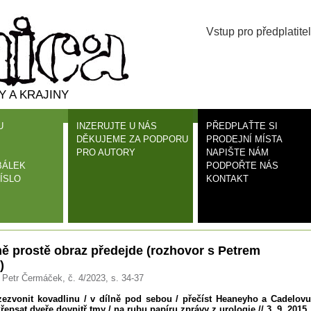
Vstup pro předplatitel
 A KRAJINY
U
INZERUJTE U NÁS
PŘEDPLAŤTE SI
DĚKUJEME ZA PODPORU
PRODEJNÍ MÍSTA
PRO AUTORY
NAPIŠTE NÁM
BÁLEK
PODPOŘTE NÁS
ÍSLO
KONTAKT
ě prostě obraz předejde (rozhovor s Petrem
)
 Petr Čermáček, č. 4/2023, s. 34-37
zezvonit kovadlinu / v dílně pod sebou / přečíst Heaneyho a Cadelovu
řepsat dveře dovnitř tmy / na rubu papíru zprávy z urologie // 3. 9. 2015