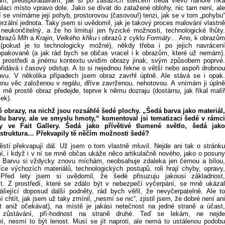
m, přeuspořádávám, jak si po zásazích štětcem třeba vlevo nahoře říká
kulaci místo vpravo dole. Jako se dívat do zatažené oblohy, nic tam není, ale
í se vnímáme její pohyb, prostorovou (časovou!) tenzi, jak se v tom „pohybu“
erzální jednota. Taky jsem si uvědomil, jak je takový proces malování vlastně
neukončitelný, a že ho limitují jen fyzické možnosti, technologické lhůty.
 obrazů
Mlh
a
Krajin
,
Velkého křiku
i obrazů z cyklu
Formáty
… Ano, k obrazů
(pokud je to technologicky možné), někdy třeba i po jejich navrácení
opakovaně (a jak rád bych se občas vracel i k obrazům, které už nemám).
 prostředí a jinému kontextu uvidím obrazy jinak, svým způsobem poprvé.
řidává i časový odstup. A to si nejednou řekne o větší nebo aspoň drobnou
vu. V několika případech jsem obraz zavrhl úplně. Ale stává se i opak.
nu věc založenou v regálu, dříve zavrženou, nehotovou. A vnímám ji úplně
 mě prostě obraz předejde, teprve k němu dozraju (dostárnu, jak říkal malíř
ek).
 obrazy, na nichž jsou rozsáhlé šedé plochy. „Šedá barva jako materiál,
u barvy, ale ve smyslu hmoty,“ komentoval jsi tematizaci šedé v rámci
y ve Fait Gallery. Šedá jako přívětivé tlumené světlo, šedá jako
 struktura… Překvapily tě něčím možnosti šedé?
ěstí překvapují dál. Už jsem o tom vlastně mluvil. Nejde ani tak o stránku
ní, i když i v ní se mně občas ukáže něco artikulačně nového, jako o posuny
Barvu si vždycky znovu míchám, neobsahuje zdaleka jen černou a bílou,
ce výchozích materiálů, technologických postupů, roli hrají chyby, opravy,
řed lety jsem si uvědomil, že šedé přisuzuju jakousi základnost,
st. Z prostředí, které se zdálo být v nebezpečí vyčerpání, se mně ukázal
inášející doposud další podněty, rád bych věřil, že nevyčerpatelně. Ale to
 chtít, jak jsem už taky zmínil, „nesmí se nic“, zjistil jsem, že dobré není ani
t aniž očekávat), na místě je jakási netečnost na jedné straně a účast,
, zůstávání, pří-hodnost na straně druhé. Teď se lekám, ne nejde
ní, nesmí to být lenost. Musí se jít naproti, ale nemá to ustálenou podobu