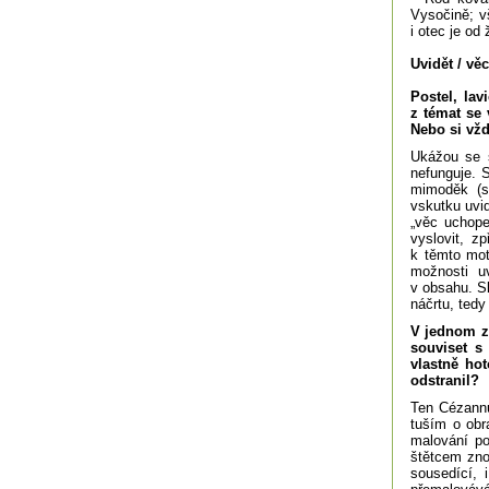
Vysočině; v
i otec je od
Uvidět / věc
Postel, lav
z témat se 
Nebo si vž
Ukážou se s
nefunguje. S
mimoděk (s
vskutku uvi
„věc uchope
vyslovit, z
k těmto mot
možnosti u
v obsahu. S
náčrtu, tedy
V jednom ze
souviset s
vlastně hot
odstranil?
Ten Cézannů
tuším o ob
malování po
štětcem zno
sousedící, i