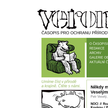
ČASOPIS PRO OCHRANU PŘÍRODY
O ČASOPIS
REDAKCE
ARCHIV
GALERIE O
AKTUÁLNÍ Č
Umíme číst v přírodě
a krajině. Čtěte s námi.
Někdy m
Veselým
Petr Veselý,
NOCI // Ro
Kovárnu / P