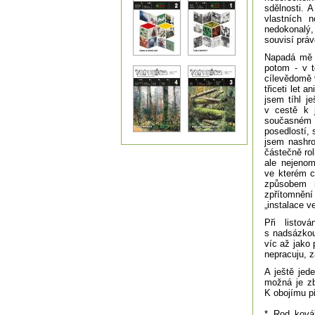
sdělnosti. 
vlastních 
nedokonalý,
souvisí práv
Napadá mě j
potom - v t
cílevědomě 
třiceti let 
jsem tíhl j
v cestě k 
současném v
posedlostí, 
jsem nashro
částečně rol
ale nejeno
ve kterém c
způsobem n
zpřítomnění
„instalace v
Při listov
s nadsázkou
víc až jako 
nepracuju, z
A ještě jed
možná je zb
K obojímu p
* Rod ková