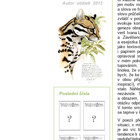
jen motiv r
a slova ve f
slovo
průčel
zvlášť v pos
evokuje kon
geneze obra
verš Ivana L
a
Zavěšen
a esejistka
jako textov
i papírem p
opravoval s
v mém poko
tupováním, 
linolea, že
bych, že ke
v obou pří
inspirací),
stalo. Náhle
Poslední čísla
nezávisle.
a obrazem, 
otázku odpo
V tomto smy
se teprve v 
V poezii př
situaci, v m
je asi víc 
tendence k o
nedořečitel