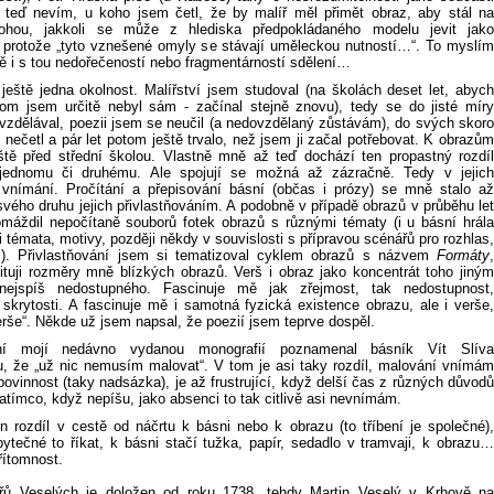
A teď nevím, u koho jsem četl, že by malíř měl přimět obraz, aby stál na
nohou, jakkoli se může z hlediska předpokládaného modelu jevit jako
 protože „tyto vznešené omyly se stávají uměleckou nutností…“. To myslím
ě i s tou nedořečeností nebo fragmentárností sdělení…
eště jedna okolnost. Malířství jsem studoval (na školách deset let, abych
om jsem určitě nebyl sám - začínal stejně znovu), tedy se do jisté míry
vzdělával, poezii jsem se neučil (a nedovzdělaný zůstávám), do svých skoro
ani nečetl a pár let potom ještě trvalo, než jsem ji začal potřebovat. K obrazům
eště před střední školou. Vlastně mně až teď dochází ten propastný rozdíl
jednomu či druhému. Ale spojují se možná až zázračně. Tedy v jejich
nímání. Pročítání a přepisování básní (občas i prózy) se mně stalo až
svého druhu jejich přivlastňováním. A podobně v případě obrazů v průběhu let
máždil nepočítaně souborů fotek obrazů s různými tématy (i u básní hrála
i témata, motivy, později někdy v souvislosti s přípravou scénářů pro rozhlas,
m). Přivlastňování jsem si tematizoval cyklem obrazů s názvem
Formáty
,
ituji rozměry mně blízkých obrazů. Verš i obraz jako koncentrát toho jiným
ejspíš nedostupného. Fascinuje mě jak zřejmost, tak nedostupnost,
 skrytosti. A fascinuje mě i samotná fyzická existence obrazu, ale i verše,
erše“. Někde už jsem napsal, že poezií jsem teprve dospěl.
ání mojí nedávno vydanou monografií poznamenal básník Vít Slíva
, že „už nic nemusím malovat“. V tom je asi taky rozdíl, malování vnímám
povinnost (taky nadsázka), je až frustrující, když delší čas z různých důvodů
atímco, když nepíšu, jako absenci to tak citlivě asi nevnímám.
en rozdíl v cestě od náčrtu k básni nebo k obrazu (to tříbení je společné),
ytečné to říkat, k básni stačí tužka, papír, sedadlo v tramvaji, k obrazu…
řítomnost.
řů Veselých je doložen od roku 1738, tehdy Martin Veselý v Krhově na