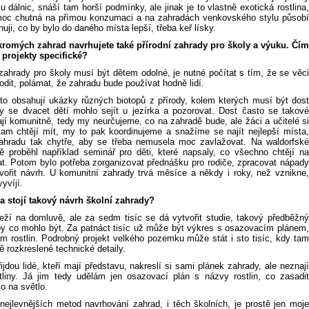
 dálnic, snáší tam horší podmínky, ale jinak je to vlastně exotická rostlina,
moc chutná na přímou konzumaci a na zahradách venkovského stylu působí
huji, co by bylo do daného místa lepší, třeba keř lísky.
romých zahrad navrhujete také přírodní zahrady pro školy a výuku. Čím
 projekty specifické?
zahrady pro školy musí být dětem odolné, je nutné počítat s tím, že se věci
dit, polámat, že zahradu bude používat hodně lidí.
to obsahují ukázky různých biotopů z přírody, kolem kterých musí být dost
by se dvacet dětí mohlo sejít u jezírka a pozorovat. Dost často se takové
jí komunitně, tedy my neurčujeme, co na zahradě bude, ale žáci a učitelé si
tam chtějí mít, my to pak koordinujeme a snažíme se najít nejlepší místa,
ahradu tak chytře, aby se třeba nemusela moc zavlažovat. Na waldorfské
ě proběhl například seminář pro děti, které napsaly, co všechno chtějí na
at. Potom bylo potřeba zorganizovat přednášku pro rodiče, zpracovat nápady
vořit návrh. U komunitní zahrady trvá měsíce a někdy i roky, než vznikne,
yvíjí.
a stojí takový návrh školní zahrady?
eží na domluvě, ale za sedm tisíc se dá vytvořit studie, takový předběžný
by co mohlo být. Za patnáct tisíc už může být výkres s osazovacím plánem,
 rostlin. Podrobný projekt velkého pozemku může stát i sto tisíc, kdy tam
 rozkreslené technické detaily.
jdou lidé, kteří mají představu, nakreslí si sami plánek zahrady, ale neznají
tliny. Já jim tedy udělám jen osazovací plán s názvy rostlin, co zasadit
co na světlo.
nejlevnějších metod navrhování zahrad, i těch školních, je prostě jen moje