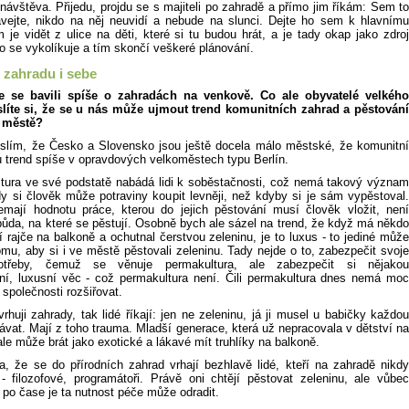
návštěva. Přijedu, projdu se s majiteli po zahradě a přímo jim říkám: Sem to
ávejte, nikdo na něj neuvidí a nebude na slunci. Dejte ho sem k hlavnímu
je vidět z ulice na děti, které si tu budou hrát, a je tady okap jako zdroj
o se vykolíkuje a tím skončí veškeré plánování.
 zahradu i sebe
 se bavili spíše o zahradách na venkově. Co ale obyvatelé velkého
líte si, že se u nás může ujmout trend komunitních zahrad a pěstování
e městě?
slím, že Česko a Slovensko jsou ještě docela málo městské, že komunitní
u trend spíše v opravdových velkoměstech typu Berlín.
tura ve své podstatě nabádá lidi k soběstačnosti, což nemá takový význam
dy si člověk může potraviny koupit levněji, než kdyby si je sám vypěstoval.
emají hodnotu práce, kterou do jejich pěstování musí člověk vložit, není
půda, na které se pěstují. Osobně bych ale sázel na trend, že když má někdo
í rajče na balkoně a ochutnal čerstvou zeleninu, je to luxus - to jediné může
tomu, aby si i ve městě pěstovali zeleninu. Tady nejde o to, zabezpečit svoje
otřeby, čemuž se věnuje permakultura, ale zabezpečit si nějakou
ní, luxusní věc - což permakultura není. Čili permakultura dnes nemá moc
společnosti rozšiřovat.
huji zahrady, tak lidé říkají: jen ne zeleninu, já ji musel u babičky každou
vat. Mají z toho trauma. Mladší generace, která už nepracovala v dětství na
le může brát jako exotické a lákavé mít truhlíky na balkoně.
a, že se do přírodních zahrad vrhají bezhlavě lidé, kteří na zahradě nikdy
 - filozofové, programátoři. Právě oni chtějí pěstovat zeleninu, ale vůbec
 po čase je ta nutnost péče může odradit.