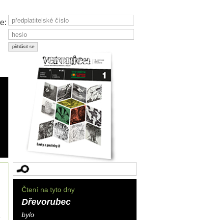
e:
Čtení na tyto dny
Dřevorubec
bylo