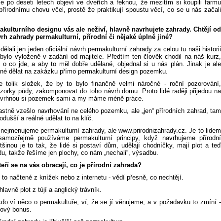
se po deseti letech objeví ve dveřích a řeknou, že mezitím si koupili farmu
přírodnímu chovu včel, prostě že praktikují spoustu věcí, co se u nás začali
kulturního designu vás ale neživí, hlavně navrhujete zahrady. Chtějí od
vrh zahrady permakulturní, přírodní či nějaké úplně jiné?
ělali jen jeden oficiální návrh permakulturní zahrady za celou tu naši historii
 bylo vyloženě v zadání od majitele. Předtím ten člověk chodil na náš kurz,
 o co jde, a aby to měl dobře udělané, objednal si u nás plán. Jinak je ale
lné dělat na zakázku přímo permakulturní design pozemku.
 tolik složek, že by to bylo finančně velmi náročné - roční pozorování,
zorky půdy, zakomponovat do toho návrh domu. Proto lidé raději přijedou na
avrhnou si pozemek sami a my máme méně práce.
astně vzešlo navrhování ne celého pozemku, ale „jen“ přírodních zahrad, tam
nodušší a reálné udělat to na klíč.
 nejmenujeme permakulturní zahrady, ale www.prirodnizahrady.cz. Je to lidem
 samozřejmě používáme permakulturní principy, když navrhujeme přírodní
šinou je to tak, že lidé si postaví dům, udělají chodníčky, mají plot a teď
du, takže řešíme jen plochy, co nám „nechali“, výsadbu.
teří se na vás obracejí, co je přírodní zahrada?
 to načtené z knížek nebo z internetu - vědí přesně, co nechtějí.
hlavně plot z tújí a anglický trávník.
do ví něco o permakultuře, ví, že se jí věnujeme, a v požadavku to zmíní -
kový bonus.