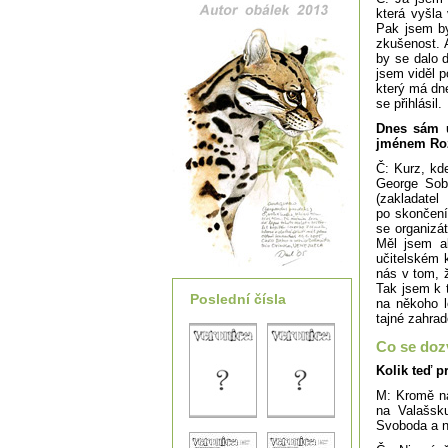
která vyšla
Pak jsem by
zkušenost. 
by se dalo 
jsem viděl 
který má dne
se přihlásil.
Dnes sám u
jménem Roz
Č: Kurz, kde
George Sobo
(zakladate
po skončení
se organizát
Měl jsem a
učitelském 
nás v tom, ž
Tak jsem k t
Poslední čísla
na někoho l
tajné zahrad
Co se doz
Kolik teď 
M: Kromě na
na Valašsk
Svoboda a n