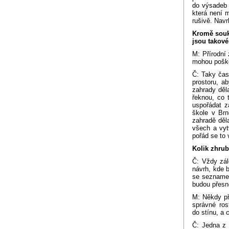
do výsadeb u
která není 
rušivě. Navr
Kromě souk
jsou takové
M: Přírodní 
mohou poško
Č: Taky čas
prostoru, a
zahrady děla
řeknou, co 
uspořádat z
škole v Brn
zahradě děl
všech a vyt
pořád se to v
Kolik zhrub
Č: Vždy zál
návrh, kde 
se seznamem
budou přesně
M: Někdy při
správné ros
do stínu, a 
Č: Jedna z 