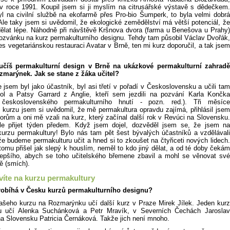
 v roce 1991. Koupil jsem si ji myslím na citrusářské výstavě s dědečkem.
l na civilní službě na ekofarmě přes Pro-bio Šumperk, to byla velmi dobrá
Ale taky jsem si uvědomil, že ekologické zemědělství má větší potenciál, že
dělat lépe. Náhodně při návštěvě Kršnova dvora (farma u Benešova u Prahy)
pozvánku na kurz permakulturního designu. Tehdy tam působil Václav Dvořák,
s vegetariánskou restauraci Avatar v Brně, ten mi kurz doporučil, a tak jsem
číš permakulturní design v Brně na ukázkové permakulturní zahradě
marýnek. Jak se stane z žáka učitel?
 jsem byl jako účastník, byl asi třetí v pořadí v Československu a učili tam
l a Patsy Garrard z Anglie, kteří sem jezdili na pozvání Karla Končka
l československého permakulturního hnutí - pozn. red.). Tři měsíce
 kurzu jsem si uvědomil, že mě permakultura opravdu zajímá, přihlásil jsem
orům a oni mě vzali na kurz, který začínal další rok v Revúci na Slovensku.
le přijet týden předem. Když jsem dojel, dozvěděl jsem se, že jsem na
kurzu permakultury! Bylo nás tam pět šest bývalých účastníků a vzdělávali
e budeme permakulturu učit a hned si to zkoušet na čtyřiceti nových lidech.
omu přišel jak slepý k houslím, neměl to kdo jiný dělat, a od té doby čekám
epšího, abych se toho učitelského břemene zbavil a mohl se věnovat své
ě (smích).
víte na kurzu permakultury
probíhá v Česku kurzů permakulturního designu?
šeho kurzu na Rozmarýnku učí další kurz v Praze Mirek Jílek. Jeden kurz
u učí Alenka Suchánková a Petr Mravík, v Severních Čechách Jaroslav
a Slovensku Patricia Černáková. Takže jich není mnoho.