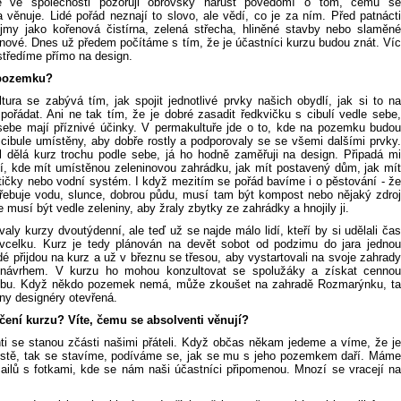
 ve společnosti pozoruji obrovský nárůst povědomí o tom, čemu se
 věnuje. Lidé pořád neznají to slovo, ale vědí, co je za ním. Před patnácti
ojmy jako kořenová čistírna, zelená střecha, hliněné stavby nebo slaměné
nové. Dnes už předem počítáme s tím, že je účastníci kurzu budou znát. Víc
středíme přímo na design.
 pozemku?
tura se zabývá tím, jak spojit jednotlivé prvky našich obydlí, jak si to na
ořádat. Ani ne tak tím, že je dobré zasadit ředkvičku s cibulí vedle sebe,
sebe mají příznivé účinky. V permakultuře jde o to, kde na pozemku budou
 cibule umístěny, aby dobře rostly a podporovaly se se všemi dalšími prvky.
l dělá kurz trochu podle sebe, já ho hodně zaměřuji na design. Připadá mi
jší, kde mít umístěnou zeleninovou zahrádku, jak mít postavený dům, jak mít
tičky nebo vodní systém. I když mezitím se pořád bavíme i o pěstování - že
třebuje vodu, slunce, dobrou půdu, musí tam být kompost nebo nějaký zdroj
ce musí být vedle zeleniny, aby žraly zbytky ze zahrádky a hnojily ji.
aly kurzy dvoutýdenní, ale teď už se najde málo lidí, kteří by si udělali čas
 vcelku. Kurz je tedy plánován na devět sobot od podzimu do jara jednou
é přijdou na kurz a už v březnu se třesou, aby vystartovali na svoje zahrady
návrhem. V kurzu ho mohou konzultovat se spolužáky a získat cennou
zbu. Když někdo pozemek nemá, může zkoušet na zahradě Rozmarýnku, ta
ny designéry otevřená.
ení kurzu? Víte, čemu se absolventi věnují?
ti se stanou zčásti našimi přáteli. Když občas někam jedeme a víme, že je
stě, tak se stavíme, podíváme se, jak se mu s jeho pozemkem daří. Máme
mailů s fotkami, kde se nám naši účastníci připomenou. Mnozí se vracejí na