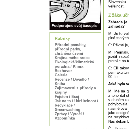
Slovensku 
veřejnost.
Z žáka uči
Zahrada je
zahrada?
M: Je to vel
plná starýc
Rubriky
Přírodní památky,
Č: Pěkné je,
přírodní parky,
M: Permakul
chráněná území
jezdit neza
Krajina mého srdce
protože na t
Ekologická/klimatická
poradna / Klima
Č: Čili tak
Rozhovor
permakultur
Galerie
90. let.
Recenze / Divadlo /
Kniha
Jaká byla v
Zajímavosti z přírody a
M: Mě na gy
krajiny
z toho dál s
Fejeton / Esej
v druhém roč
Jak na to / Udržitelnost /
pohybovala
Recyklace /
nasměroval 
Greenwashing
jako design
Zprávy / Výročí /
na recyklov
Vzpomínka
Náš děkan by
Č: Já jsem 