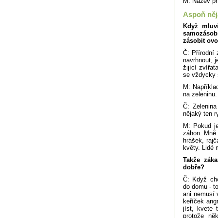
M: Název pří
Aspoň něj
Když mluví
samozásobi
zásobit ov
Č: Přírodní 
navrhnout, j
žijící zvířa
se vždycky 
M: Napříkla
na zeleninu.
Č: Zelenina
nějaký ten r
M: Pokud je
záhon. Mně 
hrášek, raj
květy. Lidé 
Takže záka
dobře?
Č: Když ch
do domu - to
ani nemusí v
keříček ang
jíst, kvete
protože ně