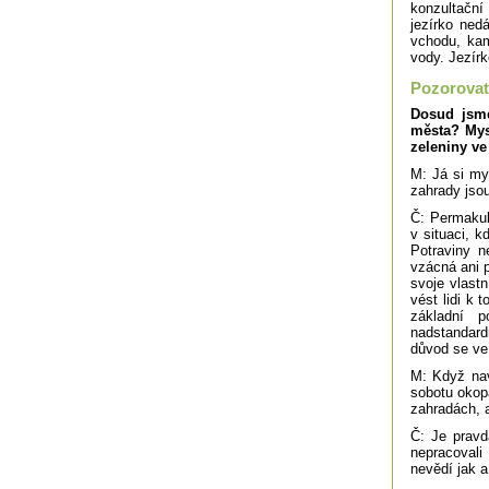
konzultační 
jezírko ned
vchodu, kam 
vody. Jezírk
Pozorovat
Dosud jsme
města? Mys
zeleniny v
M: Já si my
zahrady jso
Č: Permakul
v situaci, k
Potraviny n
vzácná ani 
svoje vlastn
vést lidi k 
základní p
nadstandard
důvod se ve 
M: Když navr
sobotu okopá
zahradách, a
Č: Je pravd
nepracovali
nevědí jak a