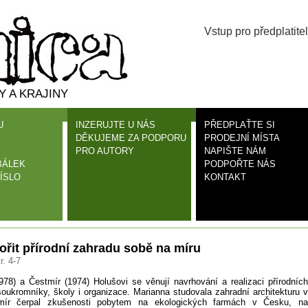
Vstup pro předplatitel
 A KRAJINY
U
INZERUJTE U NÁS
PŘEDPLAŤTE SI
DĚKUJEME ZA PODPORU
PRODEJNÍ MÍSTA
PRO AUTORY
NAPIŠTE NÁM
BÁLEK
PODPOŘTE NÁS
ÍSLO
KONTAKT
ořit přírodní zahradu sobě na míru
r. 4-7
978) a Čestmír (1974) Holušovi se věnují navrhování a realizaci přírodních
soukromníky, školy i organizace. Marianna studovala zahradní architekturu v
tmír čerpal zkušenosti pobytem na ekologických farmách v Česku, na