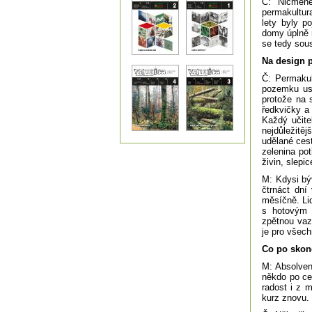
Č: Nicméně
permakultura
lety byly p
domy úplně 
se tedy sou
Na design
Č: Permakul
pozemku usp
protože na 
ředkvičky a
Každý učite
nejdůležitě
udělané ces
zelenina po
živin, slepi
M: Kdysi býv
čtrnáct dní
měsíčně. Lid
s hotovým 
zpětnou va
je pro všech
Co po skonč
M: Absolven
někdo po ce
radost i z 
kurz znovu.