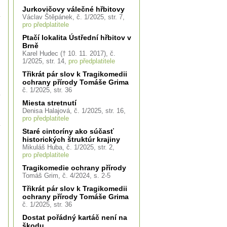
Jurkovičovy válečné hřbitovy
Václav Štěpánek, č. 1/2025, str. 7,
pro předplatitele
Ptačí lokalita Ústřední hřbitov v
Brně
Karel Hudec († 10. 11. 2017), č.
1/2025, str. 14,
pro předplatitele
Třikrát pár slov k Tragikomedii
ochrany přírody Tomáše Grima
č. 1/2025, str. 36
Miesta stretnutí
Denisa Halajová, č. 1/2025, str. 16,
pro předplatitele
Staré cintoríny ako súčasť
historických štruktúr krajiny
Mikuláš Huba, č. 1/2025, str. 2,
pro předplatitele
Tragikomedie ochrany přírody
Tomáš Grim, č. 4/2024, s. 2-5
Třikrát pár slov k Tragikomedii
ochrany přírody Tomáše Grima
č. 1/2025, str. 36
Dostat pořádný kartáč není na
škodu