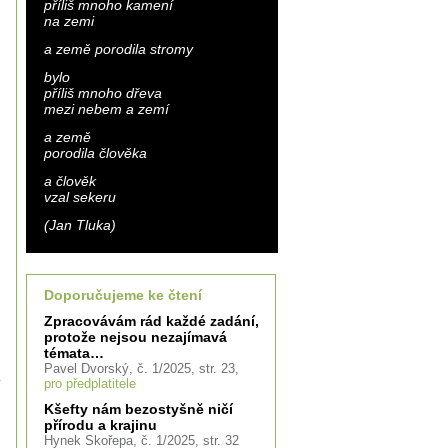
příliš mnoho kamení
na zemi
a země porodila stromy
bylo
příliš mnoho dřeva
mezi nebem a zemí
a země
porodila člověka
a člověk
vzal sekeru
(Jan Tluka)
Doporučujeme ke čtení
Zpracovávám rád každé zadání,
protože nejsou nezajímavá
témata…
Pavel Dvorský, č. 1/2025, str. 23,
pro předplatitele
Kšefty nám bezostyšně ničí
přírodu a krajinu
Hynek Skořepa, č. 1/2025, str. 32