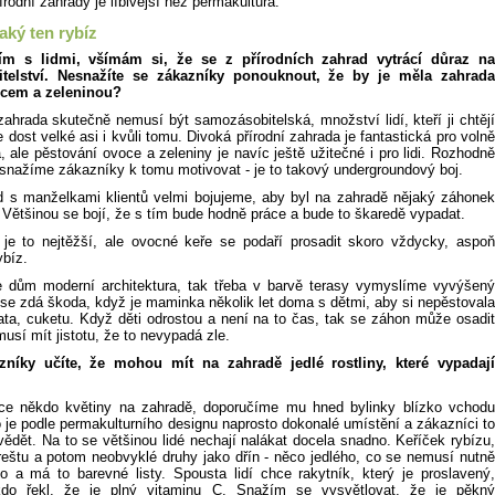
rodní zahrady je líbivější než permakultura.
aký ten rybíz
m s lidmi, všímám si, že se z přírodních zahrad vytrácí důraz na
telství. Nesnažíte se zákazníky ponouknout, že by je měla zahrada
ocem a zeleninou?
zahrada skutečně nemusí být samozásobitelská, množství lidí, kteří ji chtějí
e dost velké asi i kvůli tomu. Divoká přírodní zahrada je fantastická pro volně
ta, ale pěstování ovoce a zeleniny je navíc ještě užitečné i pro lidi. Rozhodně
snažíme zákazníky k tomu motivovat - je to takový undergroundový boj.
d s manželkami klientů velmi bojujeme, aby byl na zahradě nějaký záhonek
 Většinou se bojí, že s tím bude hodně práce a bude to škaredě vypadat.
 je to nejtěžší, ale ovocné keře se podaří prosadit skoro vždycky, aspoň
ybíz.
 dům moderní architektura, tak třeba v barvě terasy vymyslíme vyvýšený
se zdá škoda, když je maminka několik let doma s dětmi, aby si nepěstovala
čata, cuketu. Když děti odrostou a není na to čas, tak se záhon může osadit
musí mít jistotu, že to nevypadá zle.
zníky učíte, že mohou mít na zahradě jedlé rostliny, které vypadají
ce někdo květiny na zahradě, doporučíme mu hned bylinky blízko vchodu
 je podle permakulturního designu naprosto dokonalé umístění a zákazníci to
ědět. Na to se většinou lidé nechají nalákat docela snadno. Keříček rybízu,
reštu a potom neobvyklé druhy jako dřín - něco jedlého, co se nemusí nutně
 to a má to barevné listy. Spousta lidí chce rakytník, který je proslavený,
kdo řekl, že je plný vitaminu C. Snažím se vysvětlovat, že je pěkný