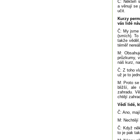
Č: Někteří 
a věnují se 
učit.
Kurzy perma
vás lidé ná
Č: My jsme d
(smích). To
takže věděl,
téměř nereá
M: Obsahuje
průzkumy, v
náš kurz, n
Č: Z toho vl
už je to jed
M: Proto se
bližší, ale
zahradu. Vět
chtějí zahra
Vědí lidé, k
Č: Ano, mají
M: Nechtějí 
Č: Když něk
to je pak ta