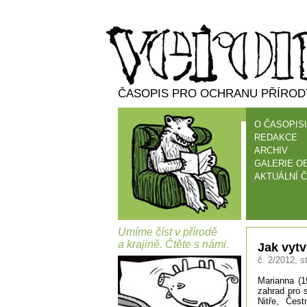
ČASOPIS PRO OCHRANU PŘÍRODY
O ČASOPIS
REDAKCE
ARCHIV
GALERIE O
AKTUÁLNÍ Č
Umíme číst v přírodě
a krajině. Čtěte s námi.
Jak vytv
č. 2/2012, st
Marianna (1
zahrad pro 
Nitře, Čes