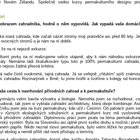
i Novém Zélandu. Společně vedou kurzy permakulturního designu pro
tel
 obrazem zahradníka, hodně o něm vypovídá. Jak vypadá vaše domácí
ká stará zahrada, kde začali sázet stromy moji prarodiče asi před 80 lety. Je
h ovocných stromů a je nám na ní dobře.
 že na ni nejezdí exkurze.
turní prvky na ní realizujeme velice utajeně, aby k nám náhodou exkurze
čaly. Nemáme rádi škatulkování typu toto je 100% permakulturní zahrada,
o nejsou žádná přesná kritéria.
ová naše čistě soukromá, tajná zahrada. Já se veřejně „chlubím“ spíš známou
ní zahradou Rozmarýnek v Brně, tu jsme tvořili a tvoříme s kolegy od konce
aše cesta k navrhování přírodních zahrad a k permakultuře?
mnáziu velmi bavila výtvarka a biologie. Nemohla jsem se rozhodnout, co
tudovat, tak jsem si vybrala zahradní architekturu, která oboje kombinuje. Asi
níku jsem jela na kurz permakultury, kde učil i Čestmír. Od patnácti jsem se
 v různých ekologických sdruženích a permakulturní kurz mě vysloveně
k přírodním zahradám. Diplomovou práci jsem psala na téma permakultura
érský systém. Byla na Slovensku asi úplně první svého druhu a možná i první
aném papíře. Nikdo neznal slovo permakultura, bylo velmi těžké ho prosadit.
l ekolog a neměl příliš rád nové přístupy a termíny.
se k přírodním zahradám dostal přes knížku Arnošta Tabacha
Biozahrada
,