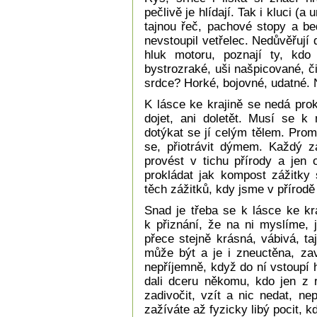
pečlivě je hlídají. Tak i kluci (a
tajnou řeč, pachové stopy a bed
nevstoupil vetřelec. Nedůvěřují 
hluk motoru, poznají ty, kdo
bystrozraké, uši našpicované, 
srdce? Horké, bojovné, udatné. 
K lásce ke krajině se nedá prok
dojet, ani doletět. Musí se k
dotýkat se jí celým tělem. Prom
se, přiotrávit dýmem. Každý zá
provést v tichu přírody a jen 
prokládat jak kompost zážitky 
těch zážitků, kdy jsme v přírodě
Snad je třeba se k lásce ke kr
k přiznání, že na ni myslíme, 
přece stejně krásná, vábivá, ta
může být a je i zneuctěna, zav
nepříjemně, když do ní vstoupí h
dali dceru někomu, kdo jen z r
zadivočit, vzít a nic nedat, ne
zažíváte až fyzicky libý pocit, kd