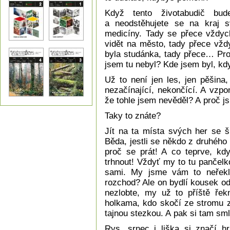
Když tento životabudič bu
a neodstěhujete se na kraj sv
medicíny. Tady se přece vždyck
vidět na město, tady přece vžd
byla studánka, tady přece… Pro
jsem tu nebyl? Kde jsem byl, k
Už to není jen les, jen pěšina,
nezačínající, nekončící. A vzpo
že tohle jsem nevěděl? A proč j
Taky to znáte?
Jít na ta místa svých her se š
Běda, jestli se někdo z druhéh
proč se prát! A co teprve, kdy
trhnout! Vždyť my to tu pančel
sami. My jsme vám to neřekl
rozchod? Ale on bydlí kousek odt
nezlobte, my už to příště ře
holkama, kdo skočí ze stromu z
tajnou stezkou. A pak si tam sm
Rys, srnec i liška si značí hr