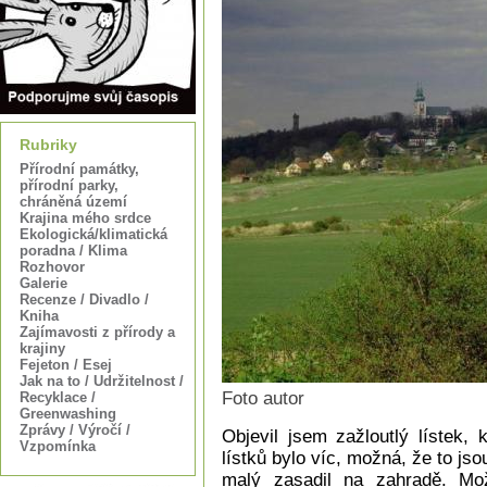
Rubriky
Přírodní památky,
přírodní parky,
chráněná území
Krajina mého srdce
Ekologická/klimatická
poradna / Klima
Rozhovor
Galerie
Recenze / Divadlo /
Kniha
Zajímavosti z přírody a
krajiny
Fejeton / Esej
Jak na to / Udržitelnost /
Foto autor
Recyklace /
Greenwashing
Zprávy / Výročí /
Objevil jsem zažloutlý lístek,
Vzpomínka
lístků bylo víc, možná, že to jso
malý zasadil na zahradě. Mo