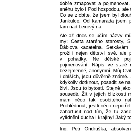
dobře zmapovat a pojmenovat.
sněhu bylo i Pod hospodou, ale 
Co se zlobíte, že jsem byl dlou
Jankulce. Od kamaráda jsem pr
tam nad Lexovýma.
Ale až dnes se učím názvy mís
my: Cesta starého starosty, S
Ďáblova kazatelna. Setkávám 
prožili nejen dětství své, ale
v pohádky. Ne dětské pojme
pojmenování. Nápis ve staré
bezejmenné, anonymní. Můj Cvilí
i dalších, jsou důvěrně známé. 
kdykoliv dotknout, posadit se na
živí. Jsou to bytosti. Stejně jak
sousedé. Žít v jejich blízkosti
mám něco tak osobitého nabl
Prohlédnout, jestli něco nepotřeb
zahartusit nad tím, že tu zas
vylidnění ducha i krajiny! Jaký t
Ing. Petr Ondruška, absolven