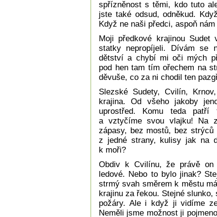
spřízněnost s těmi, kdo tuto ale
jste také odsud, odněkud. Kdy
Když ne naši předci, aspoň nám
Moji předkové krajinou Sudet v
statky nepropíjeli. Dívám se 
dětství a chybí mi oči mých př
pod hen tam tím ořechem na str
děvuše, co za ni chodil ten pazg
Slezské Sudety, Cvilín, Krnov
krajina. Od všeho jakoby jen
uprostřed. Komu teda patří
a vztyčíme svou vlajku! Na z
zápasy, bez mostů, bez strýců 
z jedné strany, kulisy jak na 
k moři?
Obdiv k Cvilínu, že právě on 
ledové. Nebo to bylo jinak? Ste
strmý svah směrem k městu má z
krajinu za řekou. Stejné slunko, 
požáry. Ale i když ji vidíme z
Neměli jsme možnost ji pojmenov