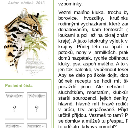
vzpomínky.
Vezmi malého kluka, trochu bys
borovice, hvozdíky, kručin
rodinnými vycházkami, které za
dohadováním, kam tentokrát 
loukami a poli až na okraj zn
kraje). A jako letokruhy výlet k 
krajiny. Přidej léto na úpatí 
potoků, nohy v jarmilkách, pra
domů nazpátek, rychle oběhnout s
kluky, psa, aspoň malého. A to
jen tak nalehko, vyběhnout les
Aby se dalo po škole dojít, do
účinek receptu se hodí mít šk
Poslední čísla
pokaždé jinou. Ale nebráni
sluchátkům, reostatům, klubk
starší sourozenci, jejich deník
hlavně, hlavně mít hravé rodič
v práci, tzv. angažované. Při
určitě přijdou. Vezmeš to tam? 
se domluv a můžeš tu přespat. P
to udělalo, kdybys pomohl?