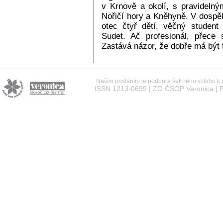
v Krnově a okolí, s pravidelný
Nořičí hory a Kněhyně. V dospělo
otec čtyř dětí, věčný student 
Sudet. Ač profesionál, přece s
Zastává názor, že dobře má být 
Naším posláním je podpora šetrného vztahu k př
ISSN 1213-0699 | ZO ČSOP Veronica | P