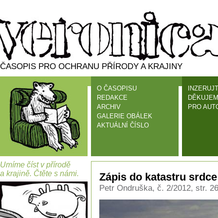
ČASOPIS PRO OCHRANU PŘÍRODY A KRAJINY
O ČASOPISU
INZERUJT
REDAKCE
DĚKUJEM
ARCHIV
PRO AUT
GALERIE OBÁLEK
AKTUÁLNÍ ČÍSLO
Umíme číst v přírodě
a krajině. Čtěte s námi.
Zápis do katastru srdce
Petr Ondruška, č. 2/2012, str. 2