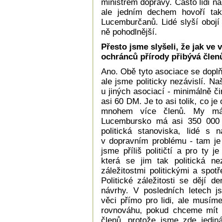
ministrem dopravy. Často lidi 
ale jedním dechem hovoří tak
Lucemburčanů. Lidé slyší obojí 
ně pohodlnější.
Přesto jsme slyšeli, že jak ve v
ochránců přírody přibývá člen
Ano. Obě tyto asociace se doplň
ale jsme politicky nezávislí. N
u jiných asociací - minimálně č
asi 60 DM. Je to asi tolik, co 
mnohem více členů. My má
Lucembursko má asi 350 000 
politická stanoviska, lidé s 
v dopravním problému - tam je 
jsme příliš političtí a pro ty j
která se jim tak politická n
záležitostmi politickými a spot
Politické záležitosti se dějí 
návrhy. V posledních letech j
věci přímo pro lidi, ale musím
rovnováhu, pokud chceme mít 
členů, protože jsme zde jedin