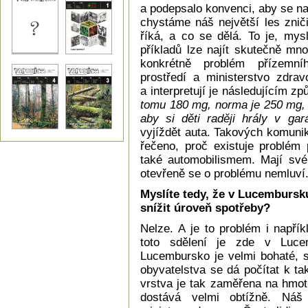
a podepsalo konvenci, aby se na
chystáme náš největší les zniči
říká, a co se dělá. To je, mys
příkladů lze najít skutečně mn
konkrétně problém přízemníh
prostředí a ministerstvo zdrav
a interpretují je následujícím 
tomu 180 mg, norma je 250 mg, či
aby si děti raději hrály v gará
vyjíždět auta. Takových komuniké
řečeno, proč existuje problém 
také automobilismem. Mají své 
otevřeně se o problému nemluví
Myslíte tedy, že v Lucembursku
snížit úroveň spotřeby?
Nelze. A je to problém i napřík
toto sdělení je zde v Lucem
Lucembursko je velmi bohaté, 
obyvatelstva se dá počítat k ta
vrstva je tak zaměřena na hmotn
dostává velmi obtížně. Náš 