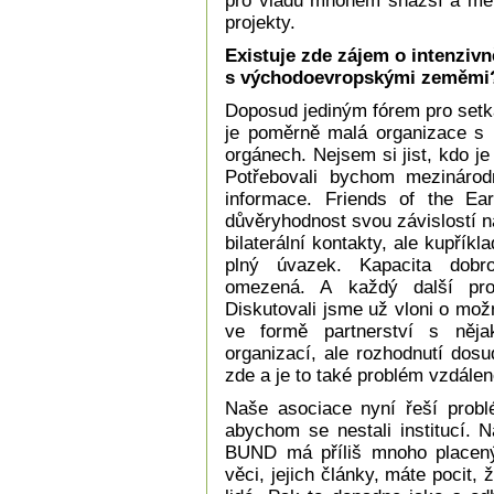
pro vládu mnohem snazší a mé
projekty.
Existuje zde zájem o intenzivn
s východoevropskými zeměmi
Doposud jediným fórem pro setkáv
je poměrně malá organizace s 
orgánech. Nejsem si jist, kdo je
Potřebovali bychom mezinárodn
informace. Friends of the Ear
důvěryhodnost svou závislostí n
bilaterální kontakty, ale kupř
plný úvazek. Kapacita dobro
omezená. A každý další proj
Diskutovali jsme už vloni o mo
ve formě partnerství s nějak
organizací, ale rozhodnutí dos
zde a je to také problém vzdálen
Naše asociace nyní řeší problé
abychom se nestali institucí. 
BUND má příliš mnoho placený
věci, jejich články, máte pocit, 