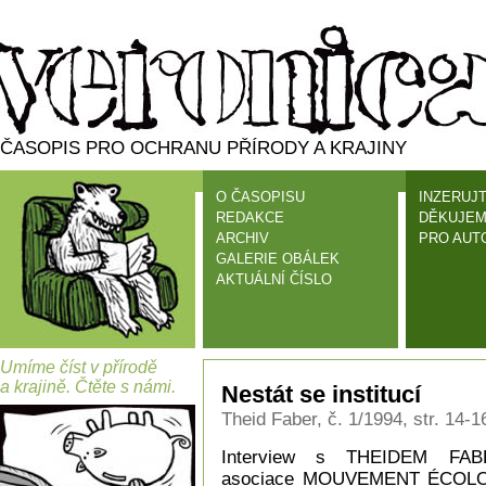
ČASOPIS PRO OCHRANU PŘÍRODY A KRAJINY
O ČASOPISU
INZERUJT
REDAKCE
DĚKUJEM
ARCHIV
PRO AUT
GALERIE OBÁLEK
AKTUÁLNÍ ČÍSLO
Umíme číst v přírodě
a krajině. Čtěte s námi.
Nestát se institucí
Theid Faber, č. 1/1994, str. 14-1
Interview s THEIDEM FABE
asociace MOUVEMENT ÉCOLOGIQU