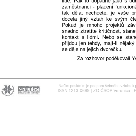
lidé. Pak to dopadne jako s od
zaměstnanci - placení funkcioná
tak dělat nechcete, je vaše p
docela jiný vztah ke svým čle
Pokud je mnoho projektů závi
snadno ztratíte kritičnost, stan
kontakt s lidmi. Nebo se stane
přijdou jen tehdy, mají-li nějak
se děje na jejich dvorečku.
Za rozhovor poděkovali Y
Naším posláním je podpora šetrného vztahu k př
ISSN 1213-0699 | ZO ČSOP Veronica | P