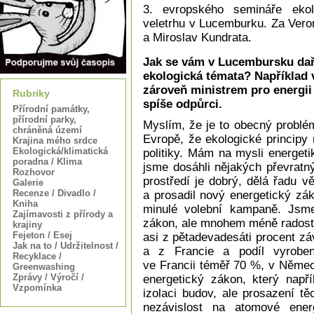
3. evropského semináře ekol
veletrhu v Lucemburku. Za Vero
a Miroslav Kundrata.
Jak se vám v Lucembursku daří
ekologická témata? Například v
zároveň ministrem pro energii 
Rubriky
spíše odpůrci.
Přírodní památky,
přírodní parky,
Myslím, že je to obecný problé
chráněná území
Evropě, že ekologické principy 
Krajina mého srdce
Ekologická/klimatická
politiky. Mám na mysli energet
poradna / Klima
jsme dosáhli nějakých převratný
Rozhovor
prostředí je dobrý, dělá řadu v
Galerie
Recenze / Divadlo /
a prosadil nový energetický zá
Kniha
minulé volební kampaně. Jsm
Zajímavosti z přírody a
zákon, ale mnohem méně radostn
krajiny
Fejeton / Esej
asi z pětadevadesáti procent z
Jak na to / Udržitelnost /
a z Francie a podíl vyroben
Recyklace /
ve Francii téměř 70 %, v Něme
Greenwashing
Zprávy / Výročí /
energetický zákon, který např
Vzpomínka
izolaci budov, ale prosazení tě
nezávislost na atomové energ