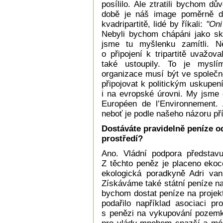
posílilo. Ale ztratili bychom 
době je náš image poměrně d
kvadripartitě, lidé by říkali:
"Oni
Nebyli bychom chápáni jako sku
jsme tu myšlenku zamítli. Ně
o připojení k tripartitě uvažo
také ustoupily. To je myslí
organizace musí být ve společn
připojovat k politickým uskupen
i na evropské úrovni. My jsme 
Européen de l’Environnement.
neboť je podle našeho názoru pří
Dostáváte pravidelně peníze o
prostředí?
Ano. Vládní podpora představu
Z těchto peněz je placeno ekoc
ekologická poradkyně Adri va
Získáváme také státní peníze na 
bychom dostat peníze na projekt
podařilo například asociaci p
s penězi na vykupování pozemk