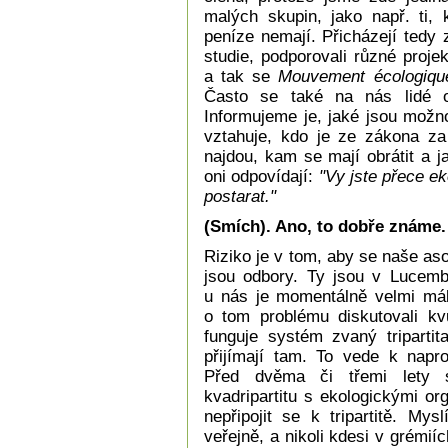
malých skupin, jako např. ti, k
peníze nemají. Přicházejí tedy
studie, podporovali různé proje
a tak se
Mouvement écologiqu
Často se také na nás lidé o
Informujeme je, jaké jsou možn
vztahuje, kdo je ze zákona z
najdou, kam se mají obrátit a j
oni odpovídají:
"Vy jste přece e
postarat."
(Smích). Ano, to dobře známe.
Riziko je v tom, aby se naše a
jsou odbory. Ty jsou v Lucembu
u nás je momentálně velmi mál
o tom problému diskutovali kvů
funguje systém zvaný tripartit
přijímají tam. To vede k napr
Před dvěma či třemi lety s
kvadripartitu s ekologickými o
nepřipojit se k tripartitě. My
veřejně, a nikoli kdesi v grémiích