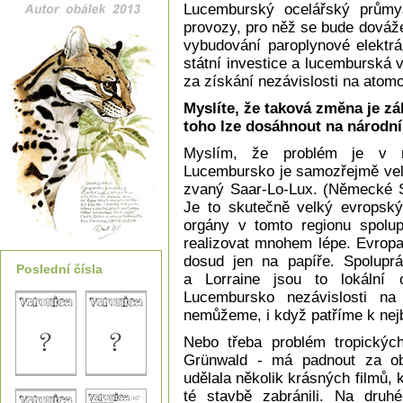
Lucemburský ocelářský průmys
provozy, pro něž se bude dováže
vybudování paroplynové elektr
státní investice a lucemburská 
za získání nezávislosti na atomo
Myslíte, že taková změna je zá
toho lze dosáhnout na národní
Myslím, že problém je v nee
Lucembursko je samozřejmě vel
zvaný Saar-Lo-Lux. (Německé Sá
Je to skutečně velký evropský 
orgány v tomto regionu spolup
realizovat mnohem lépe. Evropa 
dosud jen na papíře. Spoluprác
Poslední čísla
a Lorraine jsou to lokální
Lucembursko nezávislosti na
nemůžeme, i když patříme k nej
Nebo třeba problém tropických
Grünwald - má padnout za ob
udělala několik krásných filmů,
té stavbě zabránili. Na druh