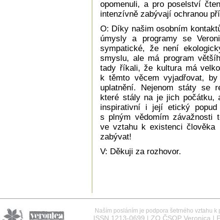
opomenuli, a pro poselství čte
intenzívně zabývají ochranou pří
O: Díky našim osobním kontaktů
úmysly a programy se Veronic
sympatické, že není ekologi
smyslu, ale má program většího
tady říkali, že kultura má vel
k těmto věcem vyjadřovat, by 
uplatnění. Nejenom státy se re
které stály na je jich počátku,
inspirativní i její etický pop
s plným vědomím závažnosti t
ve vztahu k existenci člověka 
zabývat!
V: Děkuji za rozhovor.
Naším posláním je podpora šetrného vztahu k př
ISSN 1213-0699 | ZO ČSOP Veronica | P