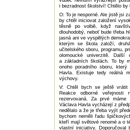
vůbec nevidím výraznější posun
i bezradnost školství! Chtělo by
O: To je nesporné. Ale jistě jsi 
by chtěl iniciovat založení vyso
těsně po volbě, když navštív
dlouhodobý, neboť bude třeba hl
jasná ani ve vyspělých demokra
kterým se škola založí, druhá 
učitelského sboru, programu, pri
olomoucké univerzitě. Další
a základních školách. To by m
onoho poradního sboru, který 
Havla. Existuje tedy reálná m
výchovy.
V: Chtěl bych se ještě vrátit
Reakce odborné veřejnosti n
rezervovaná. Za prvé máme p
Václava Havla vycházejí z předpo
nedělalo a že je třeba vyjít př
bychom neměli řadu špičkovýc
kteří mají světové renomé a o té
vlastní iniciativy. Doporučova