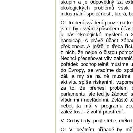
skupin a je odpovědný za extr
ekologických problémů však 
industriální společnosti, která, 
O: To není svádění pouze na ko
jsme byli svým způsobem účastni
u nás ekologické myšlení o 2
handicap. A právě účast záp
překlenout. A ještě je třeba říc
z nich, že nejde o čistou pomo
Nechci přeceňovat vliv zahranič
pořádek pochopitelně musíme ud
do Evropy, se vracíme do spole
dál, a my se na ně musíme na
aktivita spíše riskantní, vzpo
za to, že přenesl problém 
parlamentu, ale teď je žádoucí 
vládními i nevládními. Zvláště t
neboť ta má v programu zcel
záležitost - životní prostředí.
V: Co by tedy, podle tebe, mělo 
O: V ideálním případě by měla