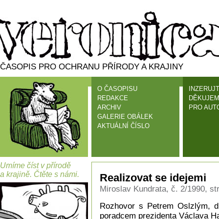
ČASOPIS PRO OCHRANU PŘÍRODY A KRAJINY
O ČASOPISU
INZERUJT
REDAKCE
DĚKUJEM
ARCHIV
PRO AUT
GALERIE OBÁLEK
AKTUÁLNÍ ČÍSLO
Umíme číst v přírodě
a krajině. Čtěte s námi.
Realizovat se idejemi
Miroslav Kundrata, č. 2/1990, st
Rozhovor s Petrem Oslzlým, d
poradcem prezidenta Václava H