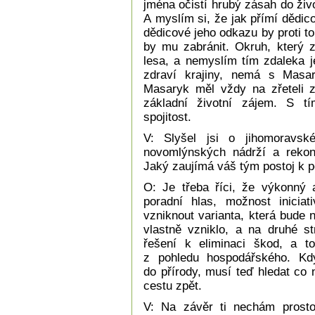
jména očistí hrubý zásah do živ
A myslím si, že jak přímí dědi
dědicové jeho odkazu by proti to
by mu zabránit. Okruh, který 
lesa, a nemyslím tím zdaleka je
zdraví krajiny, nemá s Masa
Masaryk měl vždy na zřeteli z
základní životní zájem. S 
spojitost.
V: Slyšel jsi o jihomoravské
novomlýnských nádrží a rekons
Jaký zaujímá váš tým postoj k
O: Je třeba říci, že výkonný
poradní hlas, možnost inici
vzniknout varianta, která bude 
vlastně vzniklo, a na druhé st
řešení k eliminaci škod, a to
z pohledu hospodářského. Kd
do přírody, musí teď hledat co 
cestu zpět.
V: Na závěr ti nechám prosto