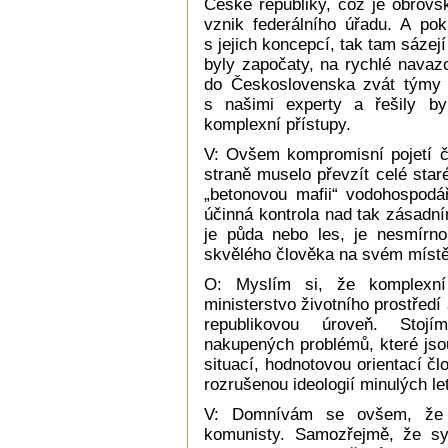
České republiky, což je obrovsk
vznik federálního úřadu. A p
s jejich koncepcí, tak tam sáze
byly započaty, na rychlé navaz
do Československa zvát týmy o
s našimi experty a řešily by
komplexní přístupy.
V: Ovšem kompromisní pojetí če
straně muselo převzít celé star
„betonovou mafii“ vodohospodá
účinná kontrola nad tak zásadní
je půda nebo les, je nesmírno
skvělého člověka na svém místě,
O: Myslím si, že komplexní
ministerstvo životního prostředí
republikovou úroveň. Sto
nakupených problémů, které js
situací, hodnotovou orientací 
rozrušenou ideologií minulých l
V: Domnívám se ovšem, že 
komunisty. Samozřejmě, že sy