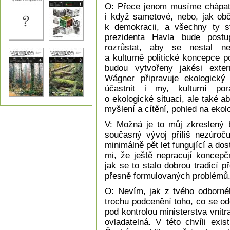
O: Přece jenom musíme chápat,
i když sametové, nebo, jak obč
k demokracii, a všechny ty s
prezidenta Havla bude post
rozrůstat, aby se nestal nef
a kulturně politické koncepce 
budou vytvořeny jakési exte
Wágner připravuje ekologický
účastnit i my, kulturní por
o ekologické situaci, ale také 
myšlení a cítění, pohled na ekol
V: Možná je to můj zkreslený 
současný vývoj příliš nezúroču
minimálně pět let fungující a do
mi, že ještě nepracují koncepč
jak se to stalo dobrou tradicí 
přesně formulovaných problémů
O: Nevím, jak z tvého odbornéh
trochu podcenění toho, co se od
pod kontrolou ministerstva vnitr
ovladatelná. V této chvíli exis