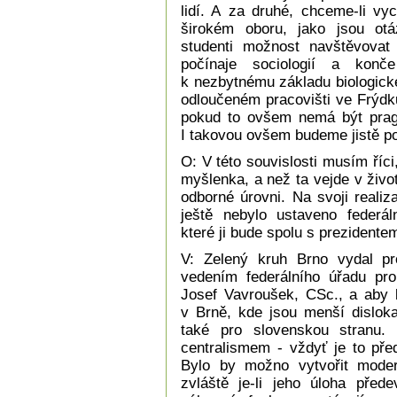
lidí. A za druhé, chceme-li vy
širokém oboru, jako jsou otá
studenti možnost navštěvovat 
počínaje sociologií a konč
k nezbytnému základu biologick
odloučeném pracovišti ve Frýdk
pokud to ovšem nemá být prag
I takovou ovšem budeme jistě po
O: V této souvislosti musím říc
myšlenka, a než ta vejde v živo
odborné úrovni. Na svoji realiz
ještě nebylo ustaveno federáln
které ji bude spolu s prezidentem
V: Zelený kruh Brno vydal pr
vedením federálního úřadu pro 
Josef Vavroušek, CSc., a aby 
v Brně, kde jsou menší dislok
také pro slovenskou stranu.
centralismem - vždyť je to pře
Bylo by možno vytvořit modern
zvláště je-li jeho úloha před