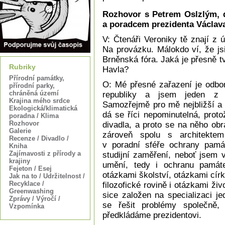
Rozhovor s Petrem Oslzlým, 
a poradcem prezidenta Václav
V: Čtenáři Veroniky tě znají z ú
Na provázku. Málokdo ví, že js
Brněnská fóra. Jaká je přesně t
Rubriky
Havla?
Přírodní památky,
O: Mé přesné zařazení je odbor
přírodní parky,
chráněná území
republiky a jsem jeden z po
Krajina mého srdce
Samozřejmě pro mě nejbližší a z
Ekologická/klimatická
dá se říci nepominutelná, prot
poradna / Klima
Rozhovor
divadla, a proto se na něho obra
Galerie
zároveň spolu s architekt
Recenze / Divadlo /
v poradní sféře ochrany pam
Kniha
Zajímavosti z přírody a
studijní zaměření, neboť jsem v
krajiny
umění, tedy i ochranu památ
Fejeton / Esej
otázkami školství, otázkami círk
Jak na to / Udržitelnost /
Recyklace /
filozofické rovině i otázkami ži
Greenwashing
sice založen na specializaci j
Zprávy / Výročí /
se řešit problémy společně
Vzpomínka
předkládáme prezidentovi.