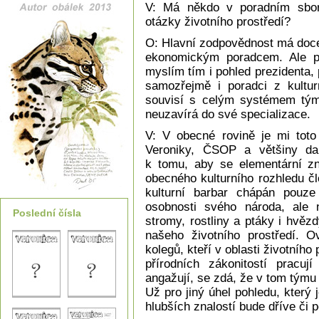
V: Má někdo v poradním sboru
otázky životního prostředí?
O: Hlavní zodpovědnost má doce
ekonomickým poradcem. Ale pr
myslím tím i pohled prezidenta, 
samozřejmě i poradci z kulturn
souvisí s celým systémem tým
neuzavírá do své specializace.
V: V obecné rovině je mi toto
Veroniky, ČSOP a většiny dalš
k tomu, aby se elementární zna
obecného kulturního rozhledu čl
kulturní barbar chápán pouze
osobnosti svého národa, ale 
Poslední čísla
stromy, rostliny a ptáky i hvě
našeho životního prostředí. 
kolegů, kteří v oblasti životníh
přírodních zákonitostí pracu
angažují, se zdá, že v tom týmu
Už pro jiný úhel pohledu, který
hlubších znalostí bude dříve či p