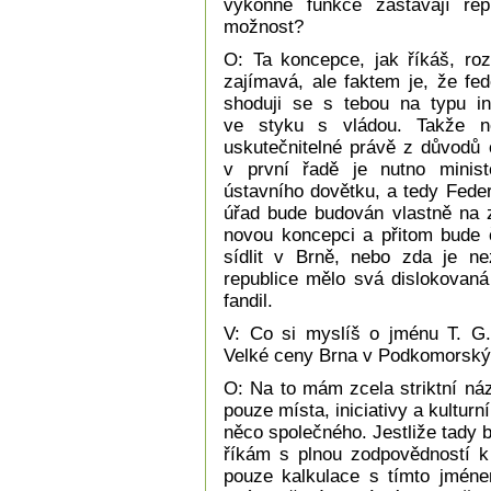
výkonné funkce zastávají rep
možnost?
O: Ta koncepce, jak říkáš, roz
zajímavá, ale faktem je, že fed
shoduji se s tebou na typu in
ve styku s vládou. Takže ne
uskutečnitelné právě z důvodů 
v první řadě je nutno ministe
ústavního dovětku, a tedy Fede
úřad bude budován vlastně na z
novou koncepci a přitom bude 
sídlit v Brně, nebo zda je n
republice mělo svá dislokovan
fandil.
V: Co si myslíš o jménu T. G
Velké ceny Brna v Podkomorský
O: Na to mám zcela striktní ná
pouze místa, iniciativy a kulturn
něco společného. Jestliže tady 
říkám s plnou zodpovědností k
pouze kalkulace s tímto jméne