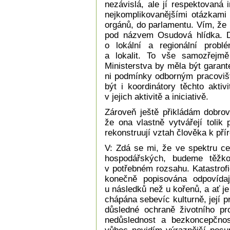
nezávislá, ale jí respektovaná 
nejkomplikovanějšími otázkami 
orgánů, do parlamentu. Vím, že 
pod názvem Osudová hlídka. Dr
o lokální a regionální probl
a lokalit. To vše samozřejmě 
Ministerstva by měla být garan
ni podmínky odborným pracoviš
být i koordinátory těchto akti
v jejich aktivitě a iniciativě.
Zároveň ještě přikládám dobro
že ona vlastně vytvářejí tolik 
rekonstruují vztah člověka k pří
V: Zdá se mi, že ve spektru c
hospodářských, budeme těžko
v potřebném rozsahu. Katastrofi
konečně popisována odpovídaj
u následků než u kořenů, a ať j
chápána sebevíc kulturně, její 
důsledné ochraně životního pr
nedůslednost a bezkoncepčnos